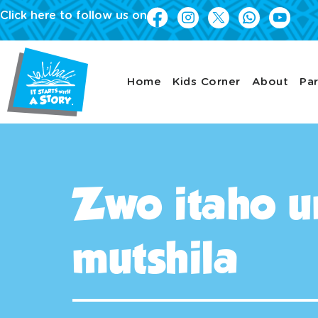
Click here to follow us on
Home
Kids Corner
About
Par
Zwo itaho ur
mutshila