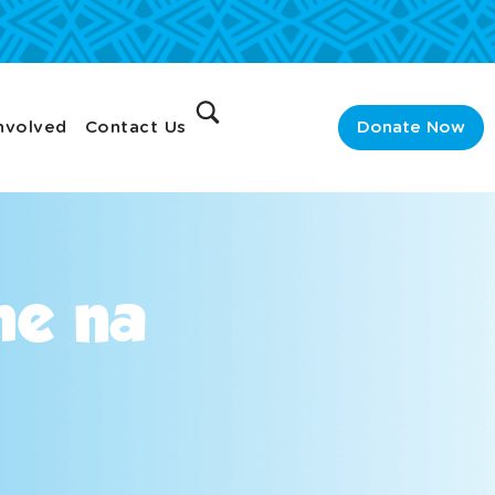
nvolved
Contact Us
Donate Now
he na