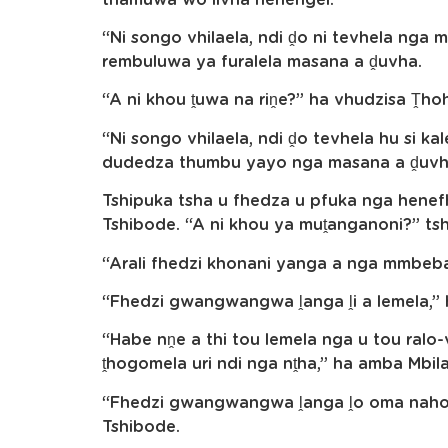
“Ni songo vhilaela, ndi ḓo ni tevhela nga 
rembuluwa ya furalela masana a ḓuvha.
“A ni khou ṱuwa na riṋe?” ha vhudzisa Ṱho
“Ni songo vhilaela, ndi ḓo tevhela hu si ka
dudedza thumbu yayo nga masana a ḓuvh
Tshipuka tsha u fhedza u pfuka nga henef
Tshibode. “A ni khou ya muṱanganoni?” ts
“Arali fhedzi khonani yanga a nga mmbeba,
“Fhedzi gwangwangwa ḽanga ḽi a lemela,”
“Habe nṋe a thi tou lemela nga u tou ralo-
ṱhogomela uri ndi nga nṱha,” ha amba Mbila
“Fhedzi gwangwangwa ḽanga ḽo oma nahone 
Tshibode.