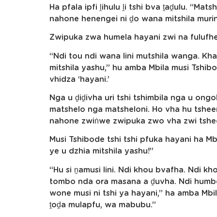
Ha pfala ipfi ḽihulu ḽi tshi bva ṱaḓulu. “Ma
nahone henengei ni ḓo wana mitshila muri
Zwipuka zwa humela hayani zwi na fulufh
“Ndi tou ndi wana lini mutshila wanga. Kha 
mitshila yashu,” hu amba Mbila musi Tshibode
vhidza ‘hayani.’
Nga u ḓiḓivha uri tshi tshimbila nga u on
matshelo nga matsheloni. Ho vha hu tsheen
nahone zwiṅwe zwipuka zwo vha zwi tshe
Musi Tshibode tshi tshi pfuka hayani ha Mbil
ye u dzhia mitshila yashu!”
“Hu si ṋamusi lini. Ndi khou bvafha. Ndi k
tombo nda ora masana a ḓuvha. Ndi humbela 
wone musi ni tshi ya hayani,” ha amba Mbi
ṱoḓa mulapfu, wa mabubu.”