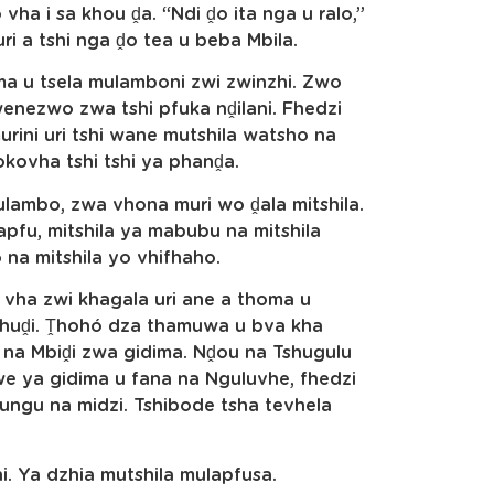
ha i sa khou ḓa. “Ndi ḓo ita nga u ralo,”
ri a tshi nga ḓo tea u beba Mbila.
 u tsela mulamboni zwi zwinzhi. Zwo
wenezwo zwa tshi pfuka nḓilani. Fhedzi
urini uri tshi wane mutshila watsho na
kovha tshi tshi ya phanḓa.
mulambo, zwa vhona muri wo ḓala mitshila.
lapfu, mitshila ya mabubu na mitshila
 na mitshila yo vhifhaho.
vha zwi khagala uri ane a thoma u
vhuḓi. Ṱhohó dza thamuwa u bva kha
na Mbiḓi zwa gidima. Nḓou na Tshugulu
e ya gidima u fana na Nguluvhe, fhedzi
vhungu na midzi. Tshibode tsha tevhela
. Ya dzhia mutshila mulapfusa.