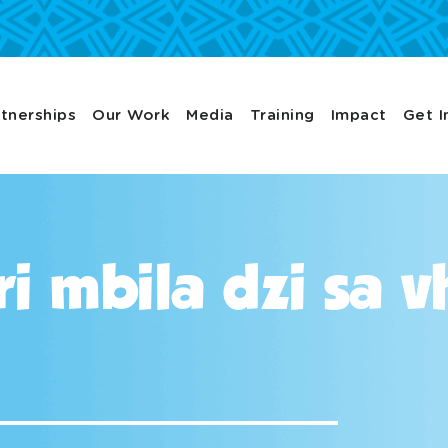
tnerships
Our Work
Media
Training
Impact
Get I
i mbila dzi sa v