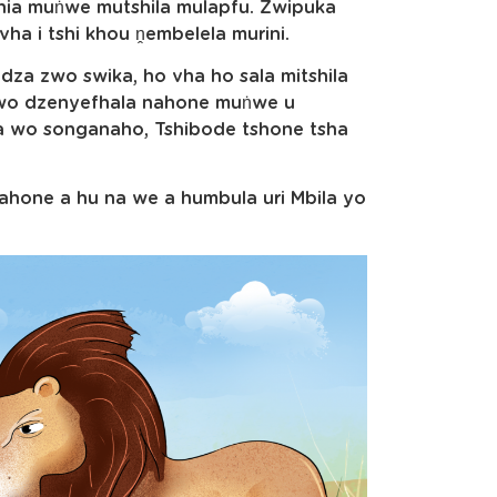
zhia muṅwe mutshila mulapfu. Zwipuka
ha i tshi khou ṋembelela murini.
edza zwo swika, ho vha ho sala mitshila
, wo dzenyefhala nahone muṅwe u
a wo songanaho, Tshibode tshone tsha
nahone a hu na we a humbula uri Mbila yo