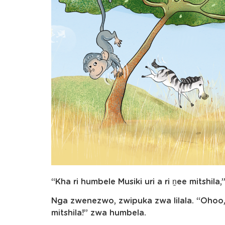
“Kha ri humbele Musiki uri a ri ṋee mitshil
Nga zwenezwo, zwipuka zwa lilala. “Ohoo, M
mitshila!” zwa humbela.