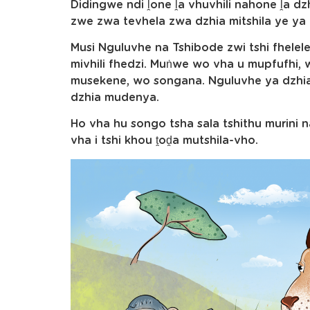
Didingwe ndi ḽone ḽa vhuvhili nahone ḽa d
zwe zwa tevhela zwa dzhia mitshila ye ya v
Musi Nguluvhe na Tshibode zwi tshi fhelel
mivhili fhedzi. Muṅwe wo vha u mupfufhi
musekene, wo songana. Nguluvhe ya dzhi
dzhia mudenya.
Ho vha hu songo tsha sala tshithu murini 
vha i tshi khou ṱoḓa mutshila-vho.