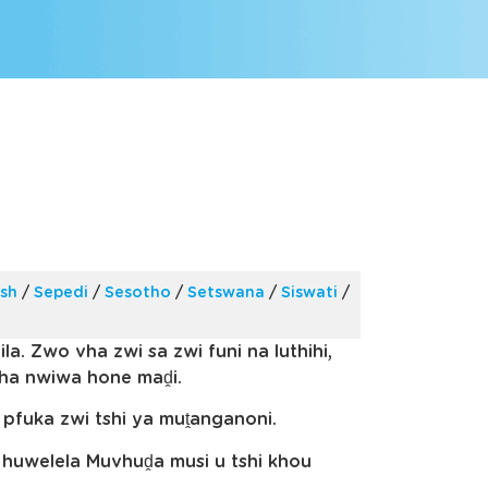
ish
/
Sepedi
/
Sesotho
/
Setswana
/
Siswati
/
la. Zwo vha zwi sa zwi funi na luthihi,
ha nwiwa hone maḓi.
 pfuka zwi tshi ya muṱanganoni.
 huwelela Muvhuḓa musi u tshi khou