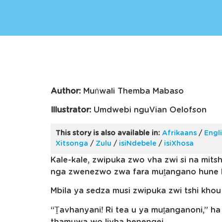
Author:
Muṅwali Themba Mabaso
Illustrator:
Umdwebi nguVian Oelofson
This story is also available in:
Afrikaans
/
Engl
Xitsonga
/
Zulu
/
isiNdebele
/
isiXhosa
Kale-kale, zwipuka zwo vha zwi si na mitshi
nga zwenezwo zwa fara muṱangano hune 
Mbila ya sedza musi zwipuka zwi tshi khou
“Ṱavhanyani! Ri tea u ya muṱanganoni,” ha
thamuwa wo livha henengei.