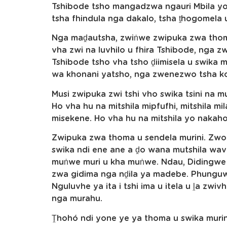
Tshibode tsho mangadzwa ngauri Mbila yo v
tsha fhindula nga dakalo, tsha ṱhogomela u
Nga maḓautsha, zwiṅwe zwipuka zwa thoma
vha zwi na luvhilo u fhira Tshibode, nga z
Tshibode tsho vha tsho ḓiimisela u swika m
wa khonani yatsho, nga zwenezwo tsha ko
Musi zwipuka zwi tshi vho swika tsini na 
Ho vha hu na mitshila mipfufhi, mitshila mi
misekene. Ho vha hu na mitshila yo nakaho
Zwipuka zwa thoma u sendela murini. Zwo 
swika ndi ene ane a ḓo wana mutshila wa
muṅwe muri u kha muṅwe. Ndau, Didingwe 
zwa gidima nga nḓila ya madebe. Phunguw
Nguluvhe ya ita i tshi ima u itela u ḽa zwi
nga murahu.
Ṱhohó ndi yone ye ya thoma u swika murini