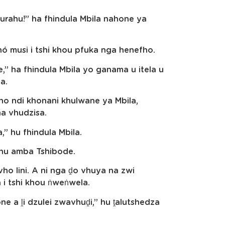
murahu!” ha fhindula Mbila nahone ya
hó musi i tshi khou pfuka nga henefho.
le,” ha fhindula Mbila yo ganama u itela u
a.
ho ndi khonani khulwane ya Mbila,
ha vhudzisa.
” hu fhindula Mbila.
 hu amba Tshibode.
vho lini. A ni nga ḓo vhuya na zwi
 i tshi khou ṅweṅwela.
a ḽi dzulei zwavhuḓi,” hu ṱalutshedza