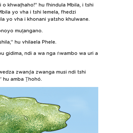
o khwaṱhaho!” hu fhindula Mbila, i tshi
ila yo vha i tshi lemela, fhedzi
bila yo vha i khonani yatsho khulwane.
onoyo muṱangano.
ila,” hu vhilaela Phele.
khou gidima, ndi a wa nga ṅwambo wa uri a
 awedza zwanḓa zwanga musi ndi tshi
o,” hu amba Ṱhohó.