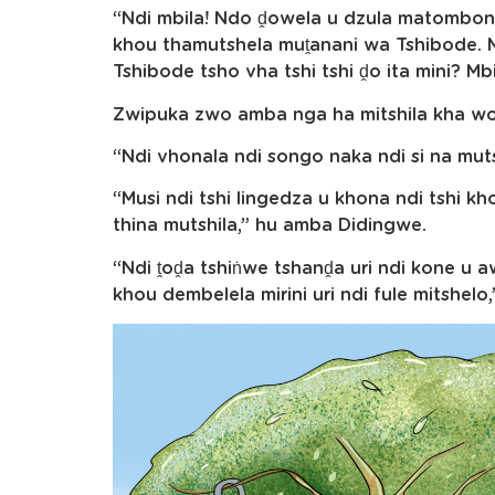
“Ndi mbila! Ndo ḓowela u dzula matomboni 
khou thamutshela muṱanani wa Tshibode. Mb
Tshibode tsho vha tshi tshi ḓo ita mini? M
Zwipuka zwo amba nga ha mitshila kha w
“Ndi vhonala ndi songo naka ndi si na mutsh
“Musi ndi tshi lingedza u khona ndi tshi 
thina mutshila,” hu amba Didingwe.
“Ndi ṱoḓa tshiṅwe tshanḓa uri ndi kone u
khou dembelela mirini uri ndi fule mitshel