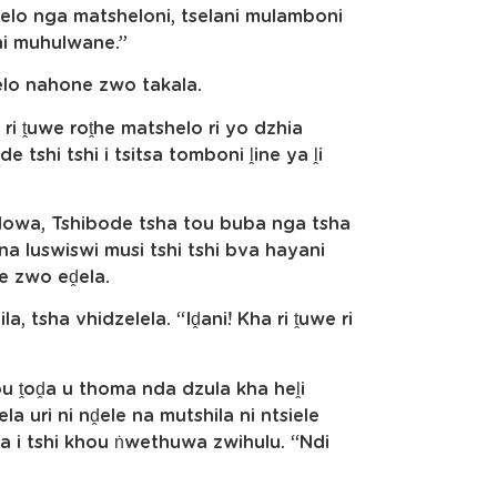
tshelo nga matsheloni, tselani mulamboni
ni muhulwane.”
elo nahone zwo takala.
ri ṱuwe roṱhe matshelo ri yo dzhia
 tshi tshi i tsitsa tomboni ḽine ya ḽi
golowa, Tshibode tsha tou buba nga tsha
a luswiswi musi tshi tshi bva hayani
e zwo eḓela.
a, tsha vhidzelela. “Iḓani! Kha ri ṱuwe ri
hou ṱoḓa u thoma nda dzula kha heḽi
uri ni nḓele na mutshila ni ntsiele
la i tshi khou ṅwethuwa zwihulu. “Ndi