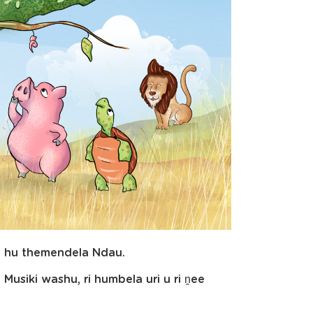
a,” hu themendela Ndau.
usiki washu, ri humbela uri u ri ṋee