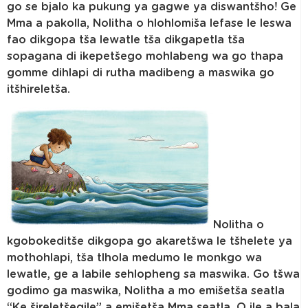
go se bjalo ka pukung ya gagwe ya diswantšho! Ge
Mma a pakolla, Nolitha o hlohlomiša lefase le leswa
fao dikgopa tša lewatle tša dikgapetla tša
sopagana di ikepetšego mohlabeng wa go thapa
gomme dihlapi di rutha madibeng a maswika go
itšhireletša.
Nolitha o
kgobokeditše dikgopa go akaretšwa le tšhelete ya
mothohlapi, tša tlhola medumo le monkgo wa
lewatle, ge a labile sehlopheng sa maswika. Go tšwa
godimo ga maswika, Nolitha a mo emišetša seatla
“Ke šireletšegile” a emišetša Mma seatla. O ile a bala