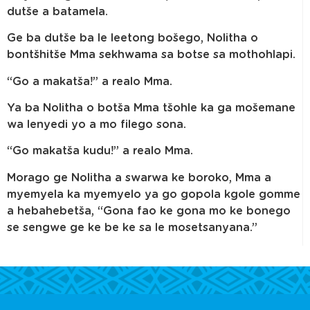
dutše a batamela.
Ge ba dutše ba le leetong bošego, Nolitha o
bontšhitše Mma sekhwama sa botse sa mothohlapi.
“Go a makatša!” a realo Mma.
Ya ba Nolitha o botša Mma tšohle ka ga mošemane
wa lenyedi yo a mo filego sona.
“Go makatša kudu!” a realo Mma.
Morago ge Nolitha a swarwa ke boroko, Mma a
myemyela ka myemyelo ya go gopola kgole gomme
a hebahebetša, “Gona fao ke gona mo ke bonego
se sengwe ge ke be ke sa le mosetsanyana.”