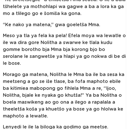
tšhelete ya mothohlapi wa gagwe a ba a lora ka ga
mo a tlilego go e šomiša ka gona.
“Ke nako ya matena,” gwa goeletša Mma.
Meso ya tla ya fela ka pela! Efela moya wa lewatle o
ile wa dira gore Nolitha a swarwe ke tlala kudu
gomme borotho bja Mma bja korong bjo bo
serolane le sangwetše ya hlapi ya go nokwa di be di
le bose.
Morago ga matena, Nolitha le Mma ba ile ba sesa ka
meetseng a go se iše tlase, ba fofa maphoto ebile
ba kitimiea mabopong go fihlela Mma a re, “Ijoo,
Nolitha, bjale ke nyaka go khutša!” Ya ba Nolitha o
boela maswikeng ao go ona a ilego a rapalala a
theeletša koša ya khuetšo ya bose ya go hlolwa ke
maphoto a lewatle.
Lenyedi le ile la biloga ka godimo ga meetse.