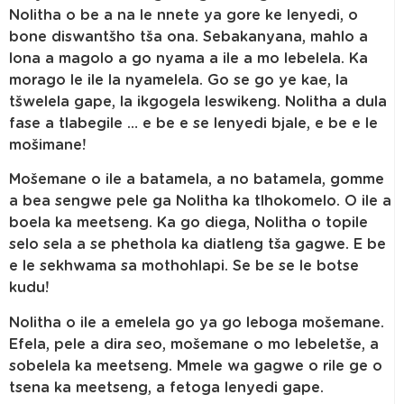
Nolitha o be a na le nnete ya gore ke lenyedi, o
bone diswantšho tša ona. Sebakanyana, mahlo a
lona a magolo a go nyama a ile a mo lebelela. Ka
morago le ile la nyamelela. Go se go ye kae, la
tšwelela gape, la ikgogela leswikeng. Nolitha a dula
fase a tlabegile … e be e se lenyedi bjale, e be e le
mošimane!
Mošemane o ile a batamela, a no batamela, gomme
a bea sengwe pele ga Nolitha ka tlhokomelo. O ile a
boela ka meetseng. Ka go diega, Nolitha o topile
selo sela a se phethola ka diatleng tša gagwe. E be
e le sekhwama sa mothohlapi. Se be se le botse
kudu!
Nolitha o ile a emelela go ya go leboga mošemane.
Efela, pele a dira seo, mošemane o mo lebeletše, a
sobelela ka meetseng. Mmele wa gagwe o rile ge o
tsena ka meetseng, a fetoga lenyedi gape.