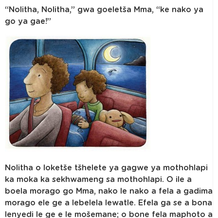
“Nolitha, Nolitha,” gwa goeletša Mma, “ke nako ya
go ya gae!”
Nolitha o loketše tšhelete ya gagwe ya mothohlapi
ka moka ka sekhwameng sa mothohlapi. O ile a
boela morago go Mma, nako le nako a fela a gadima
morago ele ge a lebelela lewatle. Efela ga se a bona
lenyedi le ge e le mošemane; o bone fela maphoto a