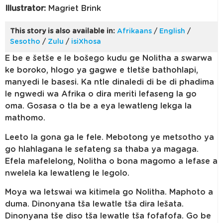
Illustrator:
Magriet Brink
This story is also available in:
Afrikaans
/
English
/
Sesotho
/
Zulu
/
isiXhosa
E be e šetše e le bošego kudu ge Nolitha a swarwa
ke boroko, hlogo ya gagwe e tletše bathohlapi,
manyedi le basesi. Ka ntle dinaledi di be di phadima
le ngwedi wa Afrika o dira meriti lefaseng la go
oma. Gosasa o tla be a eya lewatleng lekga la
mathomo.
Leeto la gona ga le fele. Mebotong ye metsotho ya
go hlahlagana le sefateng sa thaba ya magaga.
Efela mafelelong, Nolitha o bona magomo a lefase a
nwelela ka lewatleng le legolo.
Moya wa letswai wa kitimela go Nolitha. Maphoto a
duma. Dinonyana tša lewatle tša dira lešata.
Dinonyana tše diso tša lewatle tša fofafofa. Go be