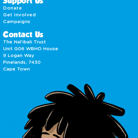
Support Us
Donate
Get Involved
Campaigns
Contact Us
The Nal’ibali Trust
Unit G06 WBHO House
9 Logan Way
Pinelands, 7430
Cape Town