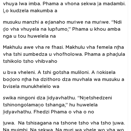
vhuya lwa imba. Phama a vhona sekwa ḽa madambi.
Ḽo kudzela makumba a
musuku manzhi a eḓanaho muṅwe na muṅwe. “Ndi
ḓo vha vhuyela na lupfumo,” Phama u khou amba
nga u tou huwelela na
Makhulu awe vha re fhasi. Makhulu vha femela nṱha
vha tshi sumbedza u vhofholowa. Phama a phaḓula
tshikolo tsho vhibvaho
u bva vheleni. A tshi gotsha muliloni. A ṅokisela
boḓoro nṱha ha dzithoro dza muvhala wa musuku a
bvisela munukhelelo wa
swika ningoni dza ḽidyavhathu. “Nṋetshedzeni
tshinongolamaṋo tshanga,” hu huwelela
ḽidyavhathu. Fhedzi Phama o vha o no
ṱuwa. Na tshisagana na tshone tsho vha tsho ṱuwa.
Na muimbi. Na sekwa. Na muri wa vhele wo vha wo