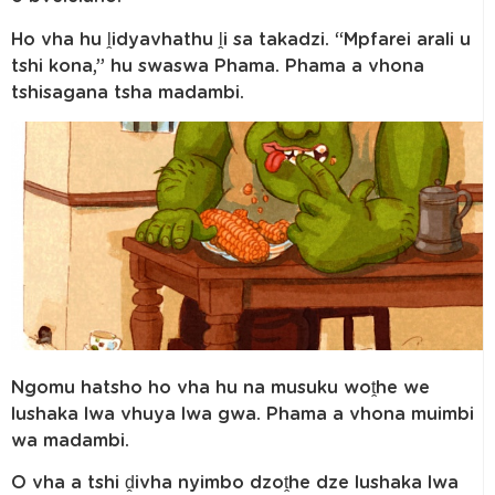
Ho vha hu ḽidyavhathu ḽi sa takadzi. “Mpfarei arali u
tshi kona,” hu swaswa Phama. Phama a vhona
tshisagana tsha madambi.
Ngomu hatsho ho vha hu na musuku woṱhe we
lushaka lwa vhuya lwa gwa. Phama a vhona muimbi
wa madambi.
O vha a tshi ḓivha nyimbo dzoṱhe dze lushaka lwa