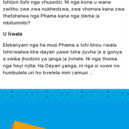
tshiṱori itshi nga vhusedzi. Ni nga kona u wana
zwithu zwe zwa nukhedzwa, zwa vhonwa kana zwa
thetshelwa nga Phama kana nga ḽilema ḽa
mbilummbi?
U Ṅwala
Elekanyani nga ha musi Phama a tshi khou ṅwala
tshiṅwalwa kha dayari yawe tsha ḓuvha ḽe a gonya
a swika ṱhodzini ya ṱanga ḽa ḽivhele. Ni nga thoma
nga heyi nḓila: Ha Dayari yanga, ni nga si vuwe no
humbulela uri ho bvelela mini ṋamusi …