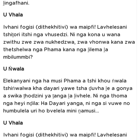
ḽingafhani.
U Vhala
Ivhani fogisi (dithekhitivi) wa maipfi! Lavhelesani
tshiṱori itshi nga vhusedzi. Ni nga kona u wana
zwithu zwe zwa nukhedzwa, zwa vhonwa kana zwa
thetshelwa nga Phama kana nga ḽilema ḽa
mbilummbi?
U Ṅwala
Elekanyani nga ha musi Phama a tshi khou ṅwala
tshiṅwalwa kha dayari yawe tsha ḓuvha ḽe a gonya
a swika ṱhodzini ya ṱanga ḽa ḽivhele. Ni nga thoma
nga heyi nḓila: Ha Dayari yanga, ni nga si vuwe no
humbulela uri ho bvelela mini ṋamusi…
U Vhala
Ivhani fogisi (dithekhitivi) wa maipfi! Lavhelesani