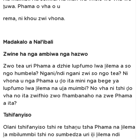
ṱuwa. Phama o vha o u
rema, ni khou zwi vhona.
Madakalo a Nal’ibali
Zwine ha nga ambiwa nga hazwo
Zwo tea uri Phama a dzhie lupfumo lwa ḽilema a so
ngo humbela? Ngani/ndi ngani zwi so ngo tea? Ni
vhona u nga Phama u ḓo ita mini nga bege ya
lupfumo lwa ḽilema na uḽa muimbi? No vha ni tshi ḓo
vha no ita zwifhio zwo fhambanaho na zwe Phama
a ita?
Tshifanyiso
Olani tshifanyiso tshi re tshaṋu tsha Phama na ḽilema
ḽa mbilummbi tshi no sumbedza uri iḽi ḽilema ndi