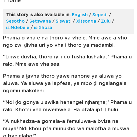
Thorne
This story is also available in:
English
/
Sepedi
/
Sesotho
/
Setswana
/
Siswati
/
Xitsonga
/
Zulu
/
isiNdebele
/
isiXhosa
Phama o vha e na thoro ya vhele. Mme awe a vho
ngo zwi ḓivha uri yo vha i thoro ya madambi.
“Ḽiṅwe ḓuvha, thoro iyi i ḓo fusha lushaka,” Phama u
ralo. Mme awe vha sea.
Phama a ṱavha thoro yawe nahone ya aluwa yo
aluwa. Ya aluwa ya lapfesa, ya mbo ḓi ngalangala
ngomu makoleni.
“Ndi ḓo gonya u swika henengei nṱhanṱha,” Phama u
ralo. Khotsi vha mwemwela. Ha pfala ipfi ḽihulu.
“A nukhedza-a gomela-a femuluwa-a bvisa na
muya! Ndi khou pfa munukho wa malofha a muswa
o bvelelaho!”