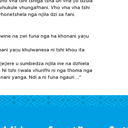
tsho vha tshi tshiga tsha uri vha ḓo dzula
 vhukule vhungafhani. Vho vha vha tshi
onetshela nga nḓila dzi sa fani.
zwine na zwi funa nga ha khonani yaṋu
ani yaṋu khulwanesa ni tshi khou ita
ḽeḓere u sumbedza nḓila ine na dzhiela
Ni tshi ṅwala vhurifhi ni nga thoma nga
honani yanga. Ndi a ni funa ngauri …”