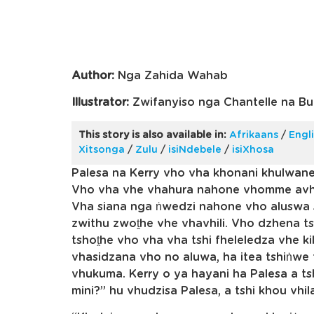
Author:
Nga Zahida Wahab
Illustrator:
Zwifanyiso nga Chantelle na B
This story is also available in:
Afrikaans
/
Engl
Xitsonga
/
Zulu
/
isiNdebele
/
isiXhosa
Palesa na Kerry vho vha khonani khulwane
Vho vha vhe vhahura nahone vhomme avho
Vha siana nga ṅwedzi nahone vho aluswa 
zwithu zwoṱhe vhe vhavhili. Vho dzhena tsh
tshoṱhe vho vha vha tshi fheleledza vhe ki
vhasidzana vho no aluwa, ha itea tshiṅwe 
vhukuma. Kerry o ya hayani ha Palesa a ts
mini?” hu vhudzisa Palesa, a tshi khou v