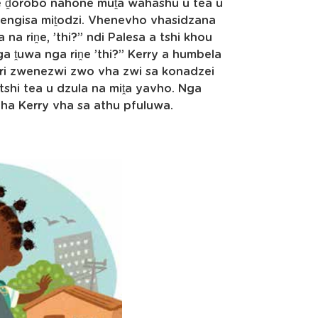
 ḓorobo nahone muṱa wahashu u tea u
tsengisa miṱodzi. Vhenevho vhasidzana
 na riṋe, ’thi?” ndi Palesa a tshi khou
 ṱuwa nga riṋe ’thi?” Kerry a humbela
ri zwenezwi zwo vha zwi sa konadzei
shi tea u dzula na miṱa yavho. Nga
ha Kerry vha sa athu pfuluwa.