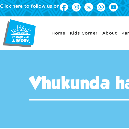
Click here to follow us on
Home
Kids Corner
About
Par
Vhukunda h