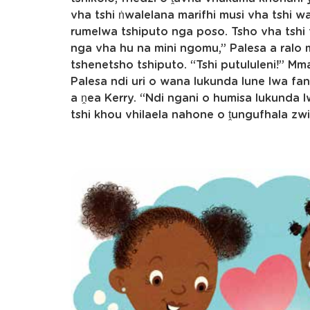
vha tshi ṅwalelana marifhi musi vha tshi w
rumelwa tshiputo nga poso. Tsho vha tshi t
nga vha hu na mini ngomu,” Palesa a ralo
tshenetsho tshiputo. “Tshi putululeni!”
Palesa ndi uri o wana lukunda lune lwa fan
a ṋea Kerry. “Ndi ngani o humisa lukunda 
tshi khou vhilaela nahone o ṱungufhala zwi