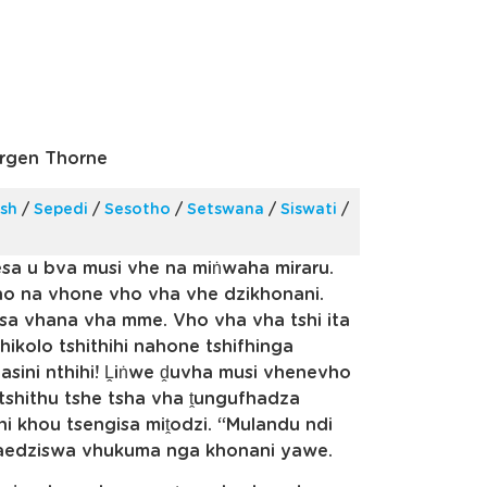
urgen Thorne
ish
/
Sepedi
/
Sesotho
/
Setswana
/
Siswati
/
sa u bva musi vhe na miṅwaha miraru.
 na vhone vho vha vhe dzikhonani.
sa vhana vha mme. Vho vha vha tshi ita
ikolo tshithihi nahone tshifhinga
lasini nthihi! Ḽiṅwe ḓuvha musi vhenevho
tshithu tshe tsha vha ṱungufhadza
hi khou tsengisa miṱodzi. “Mulandu ndi
hilaedziswa vhukuma nga khonani yawe.