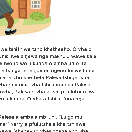
we tshifhiwa tsho khetheaho. O vha o
vhisi lwe a ṋewa nga makhulu wawe kale.
 lwonolwo lukunda o amba uri o ita
na tshiga tsha ḓuvha, ngeno luṅwe lu na
 vha vho khethela Palesa tshiga tsha
vha ralo musi vha tshi khou ṋea Palesa
ovha, Palesa o vha a tshi pfa lufuno lwa
 lukunda. O vha a tshi lu funa nga
Palesa a ambela mbiluni. “Lu ḓo mu
ne.” Kerry a pfulutshela kha tshiṅwe
i yawe. Vhenevho vhasidzana vho vha