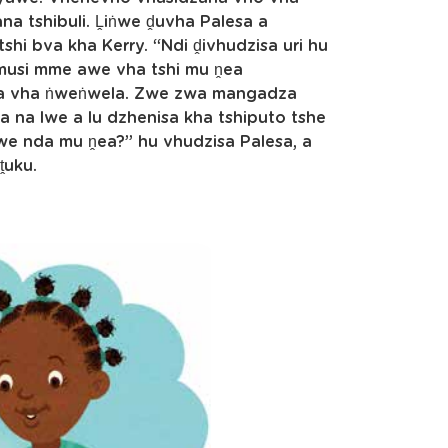
ana tshibuli. Ḽiṅwe ḓuvha Palesa a
shi bva kha Kerry. “Ndi ḓivhudzisa uri hu
 musi mme awe vha tshi mu ṋea
 Mma vha ṅweṅwela. Zwe zwa mangadza
a na lwe a lu dzhenisa kha tshiputo tshe
lwe nda mu ṋea?” hu vhudzisa Palesa, a
ṱuku.