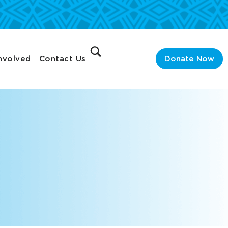
nvolved
Contact Us
Donate Now