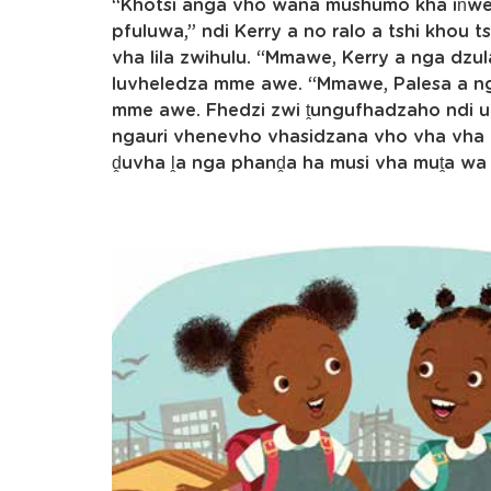
“Khotsi anga vho wana mushumo kha iṅwe
pfuluwa,” ndi Kerry a no ralo a tshi khou 
vha lila zwihulu. “Mmawe, Kerry a nga dzula
luvheledza mme awe. “Mmawe, Palesa a nga
mme awe. Fhedzi zwi ṱungufhadzaho ndi u
ngauri vhenevho vhasidzana vho vha vha t
ḓuvha ḽa nga phanḓa ha musi vha muṱa wa 