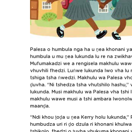
Palesa o humbula nga ha u ṋea khonani ya
humbula u mu ṋea lukunda lu re na zwikha
Mufumakadzi we a rengisela makhulu wawe
vhuvhili fhedzi. Luṅwe lukunda lwo vha lu 
tshiga tsha ṅwedzi. Makhulu wa Palesa vho
ḓuvha. “Ni tshedza tsha vhutshilo hashu,” 
lukunda. Musi makhulu wa Palesa vha tshi l
makhulu wawe musi a tshi ambara lwonolwo
maanḓa.
“Ndi khou ṱoḓa u ṋea Kerry holu lukunda,” 
humbudza uri ri ḓo dzula ri khonani khulwa
tshikolo, fhedzi o ṱuvha vhukuma khonan