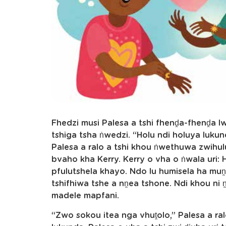
Fhedzi musi Palesa a tshi fhenḓa-fhenḓa l
tshiga tsha ṅwedzi. “Holu ndi holuya lu
Palesa a ralo a tshi khou ṅwethuwa zwihul
bvaho kha Kerry. Kerry o vha o ṅwala uri: 
pfulutshela khayo. Ndo lu humisela ha mu
tshifhiwa tshe a nṋea tshone. Ndi khou ni ṋ
madele mapfani.
“Zwo sokou itea nga vhuṱolo,” Palesa a ra