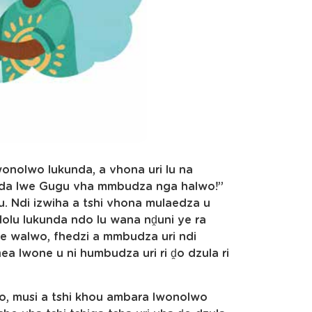
wonolwo lukunda, a vhona uri lu na
kunda lwe Gugu vha mmbudza nga halwo!”
u. Ndi izwiha a tshi vhona mulaedza u
Holu lukunda ndo lu wana nḓuni ye ra
ṋe walwo, fhedzi a mmbudza uri ndi
ea lwone u ni humbudza uri ri ḓo dzula ri
lo, musi a tshi khou ambara lwonolwo