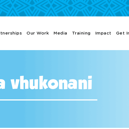
tnerships
Our Work
Media
Training
Impact
Get I
a vhukonani