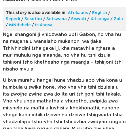
This story is also available in:
Afrikaans
/
English
/
Sepedi
/
Sesotho
/
Setswana
/
Siswati
/
Xitsonga
/
Zulu
/
isiNdebele
/
isiXhosa
Ngei shangoni ḽi vhidzwaho upfi Gabon, ho vha hu
na muḓana u wanalaho mukanoni wa ḓaka.
Tshivhindini tsha ḓaka iḽi, kha matavhi a nṱhesa a
muri muhulu nga maanḓa, ho vha hu tshi dzula
tshiṋoni tsho khetheaho nga maanḓa – tshiṋoni tshi
nisaho mvula.
U bva murahu hangei hune vhadzulapo vha kona u
humbula u swika hone, vho vha vha tshi dzulela u
ita zwoṱhe zwine zwa ḓo ita uri tshiṋoni tshi takale.
Vho vhulunga mathatha a vhurotho, zwipiḓa zwa
mitshelo na mafhi a luvhisi a khokhonathi, nahone
vhege kana mbili dziṅwe na dziṅwe tshigwada tsha
vhadzulapo tsho vha tshi tshi dzhia zwidyantongolo
izwi tsha ṱuwa nazwo ḓakani. Musi vho zwi vhea