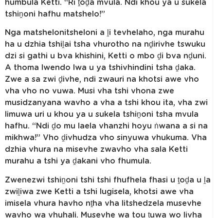
humbula Ketti. “Ri ṱoḓa mvula. Ndi khou ya u sukela
tshiṋoni hafhu matshelo!”
Nga matshelonitsheloni a ḽi tevhelaho, nga murahu
ha u dzhia tshiḽai tsha vhurotho na nḓirivhe tswuku
dzi si gathi u bva khishini, Ketti o mbo ḓi bva nḓuni.
A thoma lwendo lwa u ya tshivhindini tsha ḓaka.
Zwe a sa zwi ḓivhe, ndi zwauri na khotsi awe vho
vha vho no vuwa. Musi vha tshi vhona zwe
musidzanyana wavho a vha a tshi khou ita, vha zwi
limuwa uri u khou ya u sukela tshiṋoni tsha mvula
hafhu. “Ndi ḓo mu laela vhanzhi hoyu ṅwana a si na
mikhwa!” Vho ḓivhudza vho sinyuwa vhukuma. Vha
dzhia vhura na misevhe zwavho vha sala Ketti
murahu a tshi ya ḓakani vho fhumula.
Zwenezwi tshiṋoni tshi tshi fhufhela fhasi u ṱoḓa u ḽa
zwiḽiwa zwe Ketti a tshi lugisela, khotsi awe vha
imisela vhura havho nṱha vha litshedzela musevhe
wavho wa vhuhali. Musevhe wa tou ṱuwa wo livha