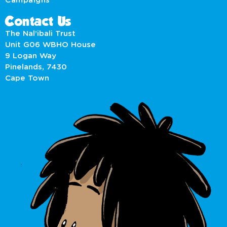
Campaigns
Contact Us
The Nal’ibali Trust
Unit G06 WBHO House
9 Logan Way
Pinelands, 7430
Cape Town