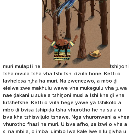
muri mulapfi he
tshiṋoni
tsha mvula tsha vha tshi tshi dzula hone. Ketti o
lavhelesa nṱha ha muri. Na zwenezwo, a mbo ḓi
elelwa zwe makhulu wawe vha mukegulu vha ṱuwa
nae ḓakani u sukela tshiṋoni musi a tshi kha ḓi vha
lutshetshe. Ketti o vula bege yawe ya tshikolo a
mbo ḓi bvisa tshipiḓa tsha vhurotho he ha sala u
bva kha tshiswiṱulo tshawe. Nga vhuronwani a vhea
vhurotho fhasi ha muri. U bva afho, sa izwi o vha a
si na mbila, o imba luimbo lwa kale lwe a lu ḓivha u