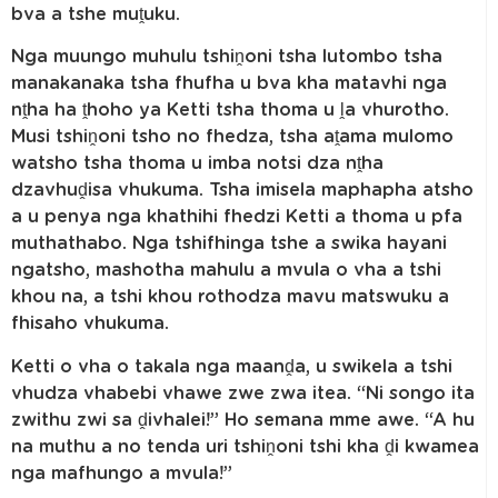
bva a tshe muṱuku.
Nga muungo muhulu tshiṋoni tsha lutombo tsha
manakanaka tsha fhufha u bva kha matavhi nga
nṱha ha ṱhoho ya Ketti tsha thoma u ḽa vhurotho.
Musi tshiṋoni tsho no fhedza, tsha aṱama mulomo
watsho tsha thoma u imba notsi dza nṱha
dzavhuḓisa vhukuma. Tsha imisela maphapha atsho
a u penya nga khathihi fhedzi Ketti a thoma u pfa
muthathabo. Nga tshifhinga tshe a swika hayani
ngatsho, mashotha mahulu a mvula o vha a tshi
khou na, a tshi khou rothodza mavu matswuku a
fhisaho vhukuma.
Ketti o vha o takala nga maanḓa, u swikela a tshi
vhudza vhabebi vhawe zwe zwa itea. “Ni songo ita
zwithu zwi sa ḓivhalei!” Ho semana mme awe. “A hu
na muthu a no tenda uri tshiṋoni tshi kha ḓi kwamea
nga mafhungo a mvula!”