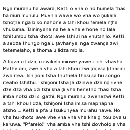
Nga murahu ha awara, Ketti o vha o no humela fhasi
ha muri muhulu. Muvhili wawe wo vha wo ṋukala
tshoṱhe nga biko nahone a tshi khou femela nṱha
vhukuma. Tsininyana na he a vha e hone ho lala
tshitumbu tsha khotsi awe tshi si na vhutshilo. Ketti
a sedza thungo nga u ṱavhanya, nga zwanḓa zwi
tetemelaho, a thoma u lidza mbila.
A lidza o lidza, u swikela minwe yawe i tshi vhavha.
Mafheloni, zwe a vha a tshi khou zwi ṱoḓesa ḽifhasini
zwa itea. Tshiṋoni tsha fhufhela fhasi sa hu songo
iteaho tshithu. Tshiṋoni tsha ḽa dziṅwe dza nḓirivhe
dze dza vha dzi tshi kha ḓi vha henefho fhasi tsha
imba notsi dzi si gathi. Nga murahu, zwenezwi Ketti
a tshi khou lidza, tshiṋoni tsha imisa maphapha
atsho … Ketti a pfa u tsukunyea murahu hawe. Ho
vha hu khotsi awe vhe vha vha vha kha ḓi tou bva u
karuwa. “Pfarelo!” vha amba vha tshi dovholola vha