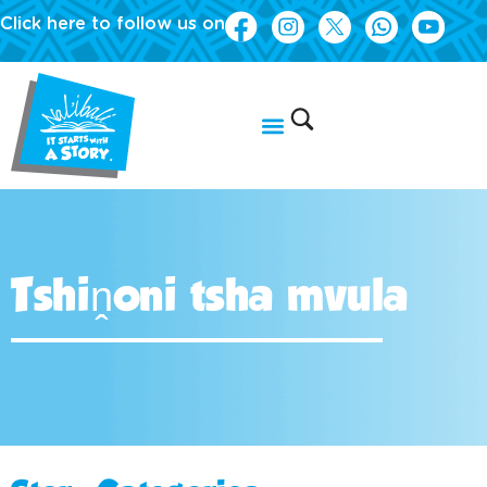
Click here to follow us on
Tshiṋoni tsha mvula