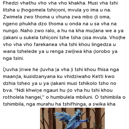
Fhedzi vhathu vho vha vho khakha. Musi vha tshi
litsha u ṱhogomela tshiṋoni, mvula yo ima u na.
Zwimela zwo thoma u vhuna zwa mbo ḓi oma,
ngeno phukha dzo thoma u onda na u sa vha na
nungo. Naho zwo ralo, a hu na kha muḓana we a ya
ḓakani u sukela tshiṋoni tshe tsha ṋisa mvula. Vhoṱhe
vho vha vho farekanea vha tshi khou lingedza u
wana tshelede ya u renga zwiḽiwa kha ḓorobo ya
nga tsini.
Ḓuvha ḽiṅwe he ḓuvha ḽa vha ḽi tshi khou fhisa nga
maanḓa, kusidzanyana ku vhidziwaho Ketti kwo
dzhia tsheo ya u ya ḓakani musi tshikolo tsho no
bva. “Ndi khwiṋe ngauri hu ḓo vha hu tshi khou
rotholela hangei,” o humbulela mbiluni. O tshimbila o
tshimbila, nga murahu ha tshifhinga, a swika kha