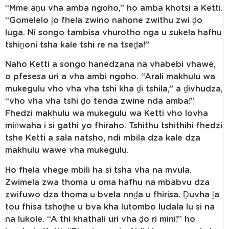
“Mme aṋu vha amba ngoho,” ho amba khotsi a Ketti.
“Gomelelo ḽo fhela zwino nahone zwithu zwi ḓo
luga. Ni songo tambisa vhurotho nga u sukela hafhu
tshiṋoni tsha kale tshi re na tseḓa!”
Naho Ketti a songo hanedzana na vhabebi vhawe,
o pfesesa uri a vha ambi ngoho. “Arali makhulu wa
mukegulu vho vha vha tshi kha ḓi tshila,” a ḓivhudza,
“vho vha vha tshi ḓo tenda zwine nda amba!”
Fhedzi makhulu wa mukegulu wa Ketti vho lovha
miṅwaha i si gathi yo fhiraho. Tshithu tshithihi fhedzi
tshe Ketti a sala natsho, ndi mbila dza kale dza
makhulu wawe vha mukegulu.
Ho fhela vhege mbili ha si tsha vha na mvula.
Zwimela zwa thoma u oma hafhu na mbabvu dza
zwifuwo dza thoma u bvela nnḓa u fhirisa. Ḓuvha ḽa
tou fhisa tshoṱhe u bva kha lutombo ludala lu si na
na lukole. “A thi khathali uri vha ḓo ri mini!” ho