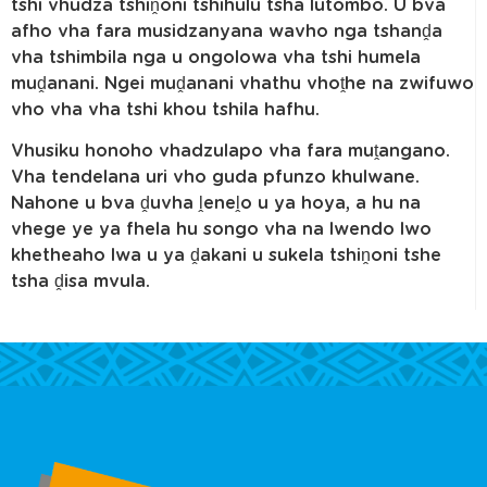
tshi vhudza tshiṋoni tshihulu tsha lutombo. U bva
afho vha fara musidzanyana wavho nga tshanḓa
vha tshimbila nga u ongolowa vha tshi humela
muḓanani. Ngei muḓanani vhathu vhoṱhe na zwifuwo
vho vha vha tshi khou tshila hafhu.
Vhusiku honoho vhadzulapo vha fara muṱangano.
Vha tendelana uri vho guda pfunzo khulwane.
Nahone u bva ḓuvha ḽeneḽo u ya hoya, a hu na
vhege ye ya fhela hu songo vha na lwendo lwo
khetheaho lwa u ya ḓakani u sukela tshiṋoni tshe
tsha ḓisa mvula.