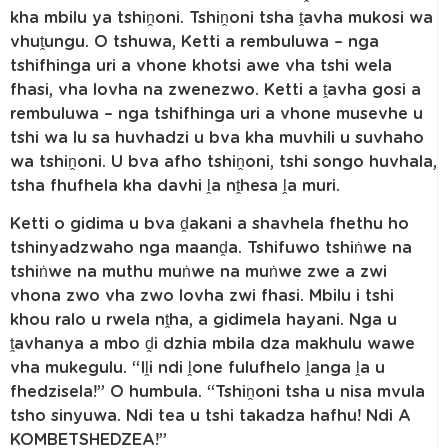
kha mbilu ya tshiṋoni. Tshiṋoni tsha ṱavha mukosi wa
vhuṱungu. O tshuwa, Ketti a rembuluwa – nga
tshifhinga uri a vhone khotsi awe vha tshi wela
fhasi, vha lovha na zwenezwo. Ketti a ṱavha gosi a
rembuluwa – nga tshifhinga uri a vhone musevhe u
tshi wa lu sa huvhadzi u bva kha muvhili u suvhaho
wa tshiṋoni. U bva afho tshiṋoni, tshi songo huvhala,
tsha fhufhela kha davhi ḽa nṱhesa ḽa muri.
Ketti o gidima u bva ḓakani a shavhela fhethu ho
tshinyadzwaho nga maanḓa. Tshifuwo tshiṅwe na
tshiṅwe na muthu muṅwe na muṅwe zwe a zwi
vhona zwo vha zwo lovha zwi fhasi. Mbilu i tshi
khou ralo u rwela nṱha, a gidimela hayani. Nga u
ṱavhanya a mbo ḓi dzhia mbila dza makhulu wawe
vha mukegulu. “Iḽi ndi ḽone fulufhelo ḽanga ḽa u
fhedzisela!” O humbula. “Tshiṋoni tsha u nisa mvula
tsho sinyuwa. Ndi tea u tshi takadza hafhu! Ndi A
KOMBETSHEDZEA!”