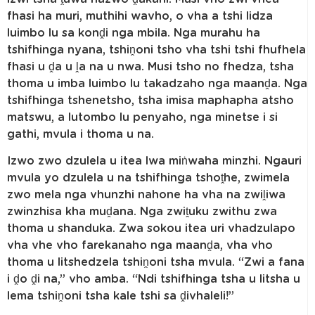
fhasi ha muri, muthihi wavho, o vha a tshi lidza
luimbo lu sa konḓi nga mbila. Nga murahu ha
tshifhinga nyana, tshiṋoni tsho vha tshi tshi fhufhela
fhasi u ḓa u ḽa na u nwa. Musi tsho no fhedza, tsha
thoma u imba luimbo lu takadzaho nga maanḓa. Nga
tshifhinga tshenetsho, tsha imisa maphapha atsho
matswu, a lutombo lu penyaho, nga minetse i si
gathi, mvula i thoma u na.
Izwo zwo dzulela u itea lwa miṅwaha minzhi. Ngauri
mvula yo dzulela u na tshifhinga tshoṱhe, zwimela
zwo mela nga vhunzhi nahone ha vha na zwiḽiwa
zwinzhisa kha muḓana. Nga zwiṱuku zwithu zwa
thoma u shanduka. Zwa sokou itea uri vhadzulapo
vha vhe vho farekanaho nga maanḓa, vha vho
thoma u litshedzela tshiṋoni tsha mvula. “Zwi a fana
i ḓo ḓi na,” vho amba. “Ndi tshifhinga tsha u litsha u
lema tshiṋoni tsha kale tshi sa ḓivhaleli!”