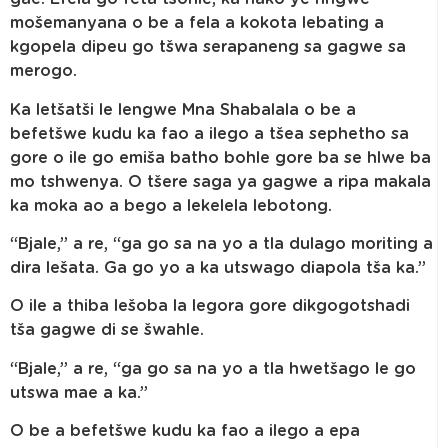
mošemanyana o be a fela a kokota lebating a
kgopela dipeu go tšwa serapaneng sa gagwe sa
merogo.
Ka letšatši le lengwe Mna Shabalala o be a
befetšwe kudu ka fao a ilego a tšea sephetho sa
gore o ile go emiša batho bohle gore ba se hlwe ba
mo tshwenya. O tšere saga ya gagwe a ripa makala
ka moka ao a bego a lekelela lebotong.
“Bjale,” a re, “ga go sa na yo a tla dulago moriting a
dira lešata. Ga go yo a ka utswago diapola tša ka.”
O ile a thiba lešoba la legora gore dikgogotshadi
tša gagwe di se šwahle.
“Bjale,” a re, “ga go sa na yo a tla hwetšago le go
utswa mae a ka.”
O be a befetšwe kudu ka fao a ilego a epa