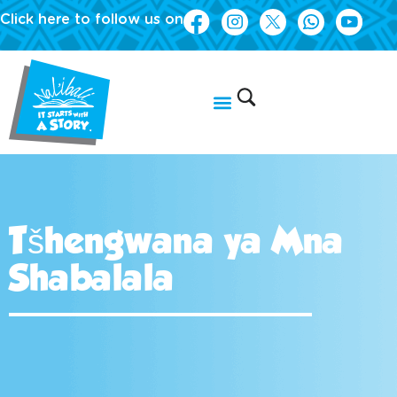
Click here to follow us on
Tšhengwana ya Mna
Shabalala