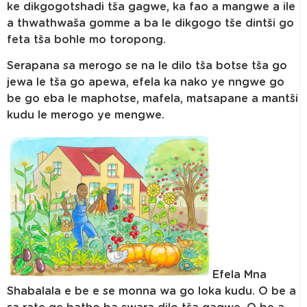
ke dikgogotshadi tša gagwe, ka fao a mangwe a ile
a thwathwaša gomme a ba le dikgogo tše dintši go
feta tša bohle mo toropong.
Serapana sa merogo se na le dilo tša botse tša go
jewa le tša go apewa, efela ka nako ye nngwe go
be go eba le maphotse, mafela, matsapane a mantši
kudu le merogo ye mengwe.
Efela Mna
Shabalala e be e se monna wa go loka kudu. O be a