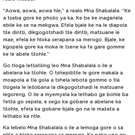
“Aowa, aowa, aowa hle,” a realo Mna Shabalala. “Ke
a tseba gore ke phošo ya ka. Ke be ke inaganela
ebile ke se na mekgwa. Efela bjale ke na le diapola
tše dintši, dikgogotshadi tše dintši, matsuane le
mae, efela ke hloka serapana sa merogo. Bjale, ke
kgopela gore ka moka le tsene ka fa gare gomme
ke le abele tšohle.”
Go tloga letšatšing leo Mna Shabalala o ile a
abelana ka tšohle. O tshepišitše le gore makala a
moapola a tla gola a tshela lebota gomme o tla
tlogela le lešobana la dikgogotshadi le matsuane
legoreng. O ile a myemyela ka lethabo ge bohle ba
fetša go sepela, e sego ka gobane a abelane ka
tšohle, efela ka gobane bjale go na le mašata a
lethabo ka ntle.
Ka lebelo Mna Shabalala o ile a lemoga gore o sa