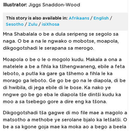
Illustrator:
Jiggs Snaddon-Wood
This story is also available in:
Afrikaans
/
English
/
Sesotho
/
Zulu
/
isiXhosa
Mna Shabalala o be a dula seripeng se segolo sa
naga. O be a na le ngwako o mobotse, moapola,
dikgogotshadi le serapana sa merogo.
Moapola o be o le o mogolo kudu. Makala a ona a
matelele a be a fihla ka tšhengwaneng, ebile a feta
leboto, a putla ka gare ga tšhemo a fihla le ka
morago ga leboto. Ge go be go na le diapola, di be
di hwibila, di jega ebile di le bose. Ka nako ye
nngwe go be go eba le diapola tše dintši kudu ka
moo a sa tsebego gore a dire eng ka tšona.
Dikgogotshadi tša gagwe di mo file mae a magolo a
matsotho a methobe ye serolane bjalo ka letšatši. O
be a sa kgone goja mae ka moka ao a bego a beela