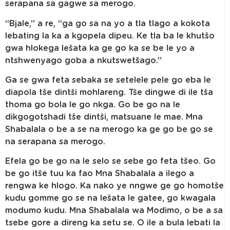
serapana sa gagwe sa merogo.
“Bjale,” a re, “ga go sa na yo a tla tlago a kokota
lebating la ka a kgopela dipeu. Ke tla ba le khutšo
gwa hlokega lešata ka ge go ka se be le yo a
ntshwenyago goba a nkutswetšago.”
Ga se gwa feta sebaka se setelele pele go eba le
diapola tše dintši mohlareng. Tše dingwe di ile tša
thoma go bola le go nkga. Go be go na le
dikgogotshadi tše dintši, matsuane le mae. Mna
Shabalala o be a se na merogo ka ge go be go se
na serapana sa merogo.
Efela go be go na le selo se sebe go feta tšeo. Go
be go itše tuu ka fao Mna Shabalala a ilego a
rengwa ke hlogo. Ka nako ye nngwe ge go homotše
kudu gomme go se na lešata le gatee, go kwagala
modumo kudu. Mna Shabalala wa Modimo, o be a sa
tsebe gore a direng ka setu se. O ile a bula lebati la