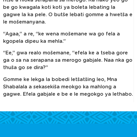
ntše a hloka serapana sa merogo. Ka nako yeo go
be go kwagala koti koti ya boleta lebating la
gagwe la ka pele. O butše lebati gomme a hwetša e
le mošemanyana.
“Agaa,” a re, “ke wena mošemane wa go fela a
kgopela dipeu ka mehla.”
“Ee,” gwa realo mošemane, “efela ke a tseba gore
ga o sa na serapana sa merogo gabjale. Naa nka go
thuša go se dira?”
Gomme ke lekga la bobedi letšatšing leo, Mna
Shabalala a sekasekiša meokgo ka mahlong a
gagwe. Efela gabjale e be e le megokgo ya lethabo.