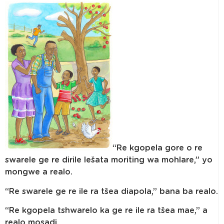
“Re kgopela gore o re
swarele ge re dirile lešata moriting wa mohlare,” yo
mongwe a realo.
“Re swarele ge re ile ra tšea diapola,” bana ba realo.
“Re kgopela tshwarelo ka ge re ile ra tšea mae,” a
realo mosadi.