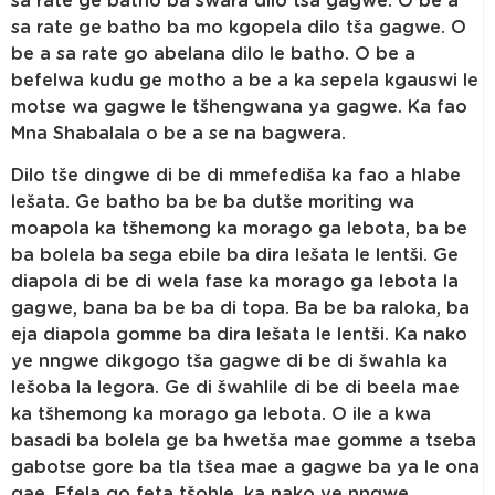
sa rate ge batho ba swara dilo tša gagwe. O be a
sa rate ge batho ba mo kgopela dilo tša gagwe. O
be a sa rate go abelana dilo le batho. O be a
befelwa kudu ge motho a be a ka sepela kgauswi le
motse wa gagwe le tšhengwana ya gagwe. Ka fao
Mna Shabalala o be a se na bagwera.
Dilo tše dingwe di be di mmefediša ka fao a hlabe
lešata. Ge batho ba be ba dutše moriting wa
moapola ka tšhemong ka morago ga lebota, ba be
ba bolela ba sega ebile ba dira lešata le lentši. Ge
diapola di be di wela fase ka morago ga lebota la
gagwe, bana ba be ba di topa. Ba be ba raloka, ba
eja diapola gomme ba dira lešata le lentši. Ka nako
ye nngwe dikgogo tša gagwe di be di šwahla ka
lešoba la legora. Ge di šwahlile di be di beela mae
ka tšhemong ka morago ga lebota. O ile a kwa
basadi ba bolela ge ba hwetša mae gomme a tseba
gabotse gore ba tla tšea mae a gagwe ba ya le ona
gae. Efela go feta tšohle, ka nako ye nngwe