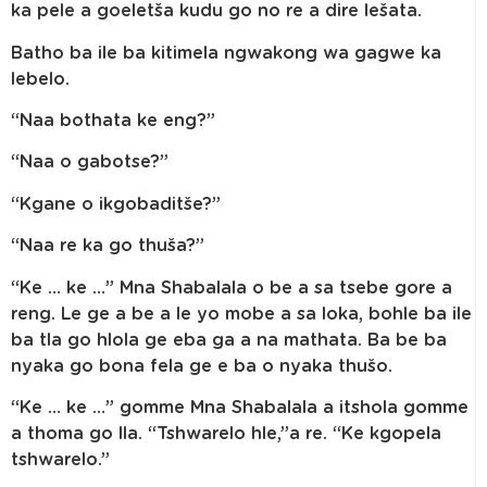
ka pele a goeletša kudu go no re a dire lešata.
Batho ba ile ba kitimela ngwakong wa gagwe ka
lebelo.
“Naa bothata ke eng?”
“Naa o gabotse?”
“Kgane o ikgobaditše?”
“Naa re ka go thuša?”
“Ke … ke …” Mna Shabalala o be a sa tsebe gore a
reng. Le ge a be a le yo mobe a sa loka, bohle ba ile
ba tla go hlola ge eba ga a na mathata. Ba be ba
nyaka go bona fela ge e ba o nyaka thušo.
“Ke … ke …” gomme Mna Shabalala a itshola gomme
a thoma go lla. “Tshwarelo hle,”a re. “Ke kgopela
tshwarelo.”