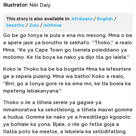
Illustrator:
Niki Daly
This story is also available in:
Afrikaans
/
English
/
Sesotho
/
Zulu
/
isiXhosa
Go be go tonya le pula e ena mo mesong. Mma o be
a apere jase ya borutho le sekhafo. “Thoko,” a realo
Mma, “Ke ya Cape Town go tsenela poledišano ya
mošomo. Ke tla boya ka nako ya dijo tša go lalela.”
Koko le Thoko ba be ba bogetše Mma ka lefesetere
ge a sepela puleng. Mma wa batho! Koko a realo,
“Brrr, go a tonya gore re ka ema mo, ke tla boela ka
mpeteng lebakanyana.”
Thoko o ile a tšhela serele ya gagwe ya
mmamoratwa ka sekotlelong, a tšhela maswi gomme
a hudua. Gomme ke nako ye a hweditšego kgopolo
ya bohlale ka yona. Bjale, o rile go fetša goja a
tlatša poto ka meetse, a lebelela ka setšidifatšing