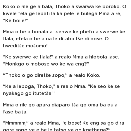
Koko o rile ge a bala, Thoko a swarwa ke boroko. O
kwele fela ge lebati la ka pele le bulega Mma a re,
“Ke boile!”
Mma o be a bonala a tsenwe ke phefo a swerwe ke
tlala, efela o be a na le ditaba tše di bose. O
hweditše mošomo!
“Ke swerwe ke tlala!” a realo Mma a hlobola jase.
“Monkgo o mobose wo ke wa eng?”
“Thoko o go diretše sopo,” a realo Koko.
“Ke a leboga, Thoko,” a realo Mma. “Ke seo ke se
nyakago go itutetša.”
Mma o rile go apara diaparo tša go oma ba dula
fase ba ja.
“Mmmmm,” a realo Mma, “e bose! Ke eng sa go dira
gore sopo ye e be le tatso ya go kgethega?”