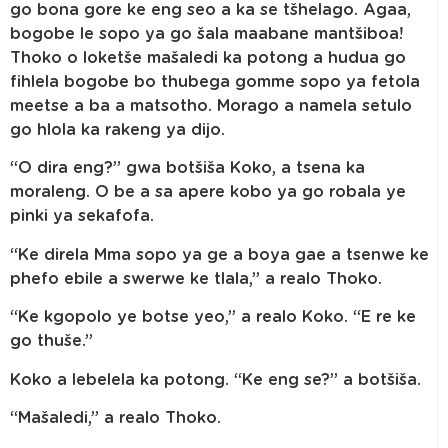
go bona gore ke eng seo a ka se tšhelago. Agaa,
bogobe le sopo ya go šala maabane mantšiboa!
Thoko o loketše mašaledi ka potong a hudua go
fihlela bogobe bo thubega gomme sopo ya fetola
meetse a ba a matsotho. Morago a namela setulo
go hlola ka rakeng ya dijo.
“O dira eng?” gwa botšiša Koko, a tsena ka
moraleng. O be a sa apere kobo ya go robala ye
pinki ya sekafofa.
“Ke direla Mma sopo ya ge a boya gae a tsenwe ke
phefo ebile a swerwe ke tlala,” a realo Thoko.
“Ke kgopolo ye botse yeo,” a realo Koko. “E re ke
go thuše.”
Koko a lebelela ka potong. “Ke eng se?” a botšiša.
“Mašaledi,” a realo Thoko.