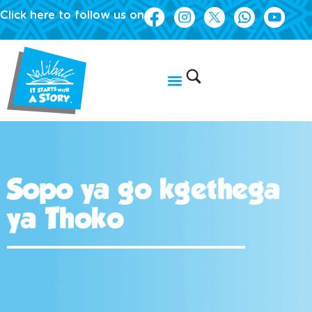
Click here to follow us on
Sopo ya go kgethega
ya Thoko