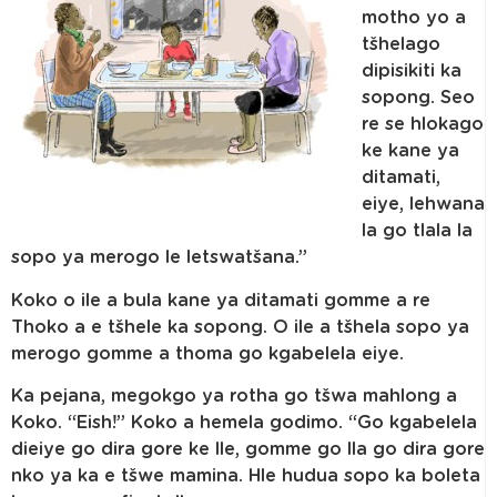
motho yo a
tšhelago
dipisikiti ka
sopong. Seo
re se hlokago
ke kane ya
ditamati,
eiye, lehwana
la go tlala la
sopo ya merogo le letswatšana.”
Koko o ile a bula kane ya ditamati gomme a re
Thoko a e tšhele ka sopong. O ile a tšhela sopo ya
merogo gomme a thoma go kgabelela eiye.
Ka pejana, megokgo ya rotha go tšwa mahlong a
Koko. “Eish!” Koko a hemela godimo. “Go kgabelela
dieiye go dira gore ke lle, gomme go lla go dira gore
nko ya ka e tšwe mamina. Hle hudua sopo ka boleta