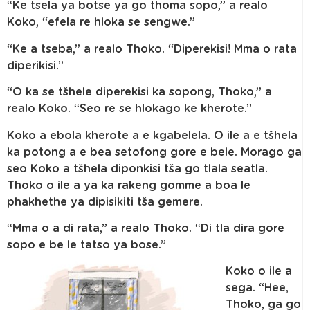
“Ke tsela ya botse ya go thoma sopo,” a realo
Koko, “efela re hloka se sengwe.”
“Ke a tseba,” a realo Thoko. “Diperekisi! Mma o rata
diperikisi.”
“O ka se tšhele diperekisi ka sopong, Thoko,” a
realo Koko. “Seo re se hlokago ke kherote.”
Koko a ebola kherote a e kgabelela. O ile a e tšhela
ka potong a e bea setofong gore e bele. Morago ga
seo Koko a tšhela diponkisi tša go tlala seatla.
Thoko o ile a ya ka rakeng gomme a boa le
phakhethe ya dipisikiti tša gemere.
“Mma o a di rata,” a realo Thoko. “Di tla dira gore
sopo e be le tatso ya bose.”
Koko o ile a
sega. “Hee,
Thoko, ga go