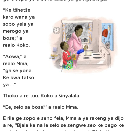
“Ke tšhetše
karolwana ya
sopo yela ya
merogo ya
bose,” a
realo Koko.
“Aowa,” a
realo Mma,
“ga se yona.
Ke kwa tatso
ya …”
Thoko a re tuu. Koko a šinyalala.
“Ee, selo sa bose!” a realo Mma.
E rile ge sopo e seno fela, Mma a ya rakeng ya dijo
a re, “Bjale ke na le selo se sengwe seo ke bego ke