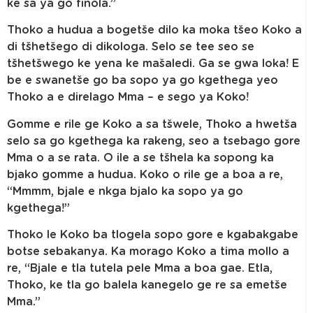
ke sa ya go finola.”
Thoko a hudua a bogetše dilo ka moka tšeo Koko a
di tšhetšego di dikologa. Selo se tee seo se
tšhetšwego ke yena ke mašaledi. Ga se gwa loka! E
be e swanetše go ba sopo ya go kgethega yeo
Thoko a e direlago Mma – e sego ya Koko!
Gomme e rile ge Koko a sa tšwele, Thoko a hwetša
selo sa go kgethega ka rakeng, seo a tsebago gore
Mma o a se rata. O ile a se tšhela ka sopong ka
bjako gomme a hudua. Koko o rile ge a boa a re,
“Mmmm, bjale e nkga bjalo ka sopo ya go
kgethega!”
Thoko le Koko ba tlogela sopo gore e kgabakgabe
botse sebakanya. Ka morago Koko a tima mollo a
re, “Bjale e tla tutela pele Mma a boa gae. Etla,
Thoko, ke tla go balela kanegelo ge re sa emetše
Mma.”