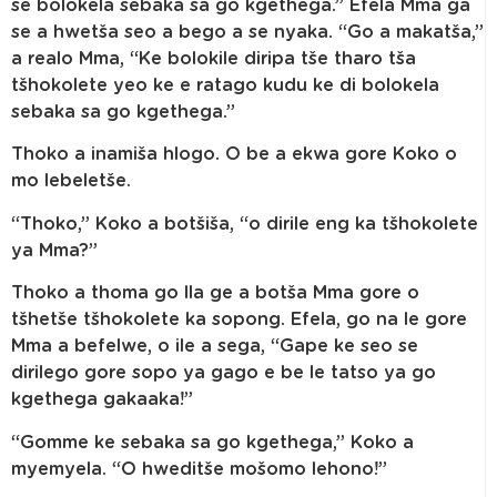
se bolokela sebaka sa go kgethega.” Efela Mma ga
se a hwetša seo a bego a se nyaka. “Go a makatša,”
a realo Mma, “Ke bolokile diripa tše tharo tša
tšhokolete yeo ke e ratago kudu ke di bolokela
sebaka sa go kgethega.”
Thoko a inamiša hlogo. O be a ekwa gore Koko o
mo lebeletše.
“Thoko,” Koko a botšiša, “o dirile eng ka tšhokolete
ya Mma?”
Thoko a thoma go lla ge a botša Mma gore o
tšhetše tšhokolete ka sopong. Efela, go na le gore
Mma a befelwe, o ile a sega, “Gape ke seo se
dirilego gore sopo ya gago e be le tatso ya go
kgethega gakaaka!”
“Gomme ke sebaka sa go kgethega,” Koko a
myemyela. “O hweditše mošomo lehono!”