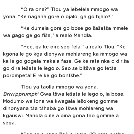
“O ra ona?” Tlou ya lebelela mmogo wa
yona. “Ke nagana gore o bjalo, ga go bjalo?”
“Ke dumela gore go bose go šašetša mmele
wa gago ge go fiša,” a realo Mandla.
“Hee, ga ke dire seo fela,” a realo Tlou. “Ke
kgona le go kga dienywa mehlareng ka mmogo wa
ka le go gogela makala fase. Ge ke rata nka o diriša
go dira lešata le legolo. Seo se bitšwa go letša
porompeta! E re ke go bontšhe.”
Tlou ya taolla mmogo wa yona.
Brrrrpprumph
! Gwa tšwa lešata le legolo, la bose.
Modumo wa lona wa kwagala lešokeng gomme
dinonyana tša tšhaba go tšwa mohlareng wa
kgauswi. Mandla o ile a bina gona fao gomme a
sega.