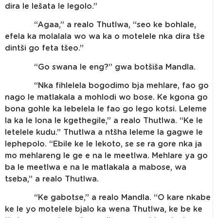
dira le lešata le legolo.”
“Agaa,” a realo Thutlwa, “seo ke bohlale,
efela ka molalala wo wa ka o motelele nka dira tše
dintši go feta tšeo.”
“Go swana le eng?” gwa botšiša Mandla.
“Nka fihlelela bogodimo bja mehlare, fao go
nago le matlakala a mohlodi wo bose. Ke kgona go
bona gohle ka lebelela le fao go lego kotsi. Leleme
la ka le lona le kgethegile,” a realo Thutlwa. “Ke le
letelele kudu.” Thutlwa a ntšha leleme la gagwe le
lephepolo. “Ebile ke le lekoto, se se ra gore nka ja
mo mehlareng le ge e na le meetlwa. Mehlare ya go
ba le meetlwa e na le matlakala a mabose, wa
tseba,” a realo Thutlwa.
“Ke gabotse,” a realo Mandla. “O kare nkabe
ke le yo motelele bjalo ka wena Thutlwa, ke be ke