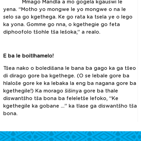
Mmago Mandla a mo gogela kgauswi le
yena. “Motho yo mongwe le yo mongwe o na le
selo sa go kgethega. Ke go rata ka tsela ye o lego
ka yona. Gomme go nna, o kgethegie go feta
diphoofolo tšohle tša lešoka,” a realo.
E ba le boitlhamelo!
Tšea nako o boledišana le bana ba gago ka ga tšeo
di dirago gore ba kgethege. (O se lebale gore ba
hlaloše gore ke ka lebaka la eng ba nagana gore ba
kgethegile!) Ka morago šišinya gore ba thale
diswantšho tša bona ba feleletše lefoko, “Ke
kgethegile ka gobane …” ka tlase ga diswantšho tša
bona.