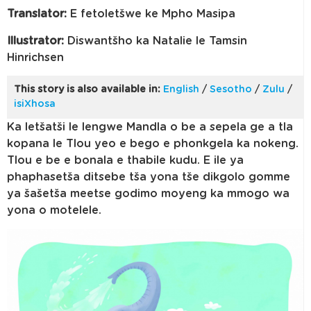
Translator:
E fetoletšwe ke Mpho Masipa
Illustrator:
Diswantšho ka Natalie le Tamsin
Hinrichsen
This story is also available in:
English
/
Sesotho
/
Zulu
/
isiXhosa
Ka letšatši le lengwe Mandla o be a sepela ge a tla
kopana le Tlou yeo e bego e phonkgela ka nokeng.
Tlou e be e bonala e thabile kudu. E ile ya
phaphasetša ditsebe tša yona tše dikgolo gomme
ya šašetša meetse godimo moyeng ka mmogo wa
yona o motelele.