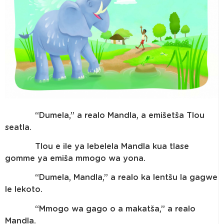
“Dumela,” a realo Mandla, a emišetša Tlou
seatla.
Tlou e ile ya lebelela Mandla kua tlase
gomme ya emiša mmogo wa yona.
“Dumela, Mandla,” a realo ka lentšu la gagwe
le lekoto.
“Mmogo wa gago o a makatša,” a realo
Mandla.