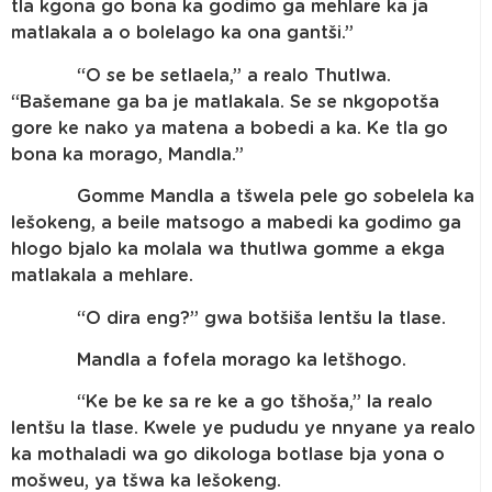
tla kgona go bona ka godimo ga mehlare ka ja
matlakala a o bolelago ka ona gantši.”
“O se be setlaela,” a realo Thutlwa.
“Bašemane ga ba je matlakala. Se se nkgopotša
gore ke nako ya matena a bobedi a ka. Ke tla go
bona ka morago, Mandla.”
Gomme Mandla a tšwela pele go sobelela ka
lešokeng, a beile matsogo a mabedi ka godimo ga
hlogo bjalo ka molala wa thutlwa gomme a ekga
matlakala a mehlare.
“O dira eng?” gwa botšiša lentšu la tlase.
Mandla a fofela morago ka letšhogo.
“Ke be ke sa re ke a go tšhoša,” la realo
lentšu la tlase. Kwele ye pududu ye nnyane ya realo
ka mothaladi wa go dikologa botlase bja yona o
mošweu, ya tšwa ka lešokeng.