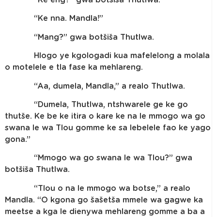
“Ke eng?” gwa botšiša Thutlwa.
“Ke nna. Mandla!”
“Mang?” gwa botšiša Thutlwa.
Hlogo ye kgologadi kua mafelelong a molala
o motelele e tla fase ka mehlareng.
“Aa, dumela, Mandla,” a realo Thutlwa.
“Dumela, Thutlwa, ntshwarele ge ke go
thutše. Ke be ke itira o kare ke na le mmogo wa go
swana le wa Tlou gomme ke sa lebelele fao ke yago
gona.”
“Mmogo wa go swana le wa Tlou?” gwa
botšiša Thutlwa.
“Tlou o na le mmogo wa botse,” a realo
Mandla. “O kgona go šašetša mmele wa gagwe ka
meetse a kga le dienywa mehlareng gomme a ba a