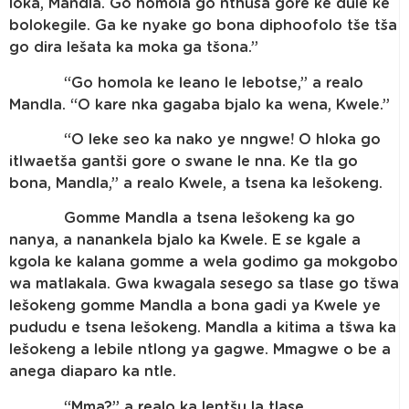
loka, Mandla. Go homola go nthuša gore ke dule ke
bolokegile. Ga ke nyake go bona diphoofolo tše tša
go dira lešata ka moka ga tšona.”
“Go homola ke leano le lebotse,” a realo
Mandla. “O kare nka gagaba bjalo ka wena, Kwele.”
“O leke seo ka nako ye nngwe! O hloka go
itlwaetša gantši gore o swane le nna. Ke tla go
bona, Mandla,” a realo Kwele, a tsena ka lešokeng.
Gomme Mandla a tsena lešokeng ka go
nanya, a nanankela bjalo ka Kwele. E se kgale a
kgola ke kalana gomme a wela godimo ga mokgobo
wa matlakala. Gwa kwagala sesego sa tlase go tšwa
lešokeng gomme Mandla a bona gadi ya Kwele ye
pududu e tsena lešokeng. Mandla a kitima a tšwa ka
lešokeng a lebile ntlong ya gagwe. Mmagwe o be a
anega diaparo ka ntle.
“Mma?” a realo ka lentšu la tlase.