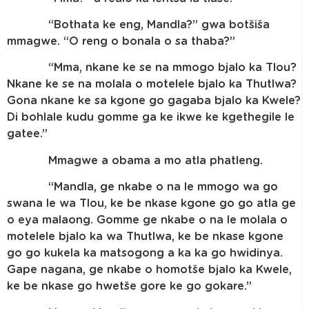
“Bothata ke eng, Mandla?” gwa botšiša
mmagwe. “O reng o bonala o sa thaba?”
“Mma, nkane ke se na mmogo bjalo ka Tlou?
Nkane ke se na molala o motelele bjalo ka Thutlwa?
Gona nkane ke sa kgone go gagaba bjalo ka Kwele?
Di bohlale kudu gomme ga ke ikwe ke kgethegile le
gatee.”
Mmagwe a obama a mo atla phatleng.
“Mandla, ge nkabe o na le mmogo wa go
swana le wa Tlou, ke be nkase kgone go go atla ge
o eya malaong. Gomme ge nkabe o na le molala o
motelele bjalo ka wa Thutlwa, ke be nkase kgone
go go kukela ka matsogong a ka ka go hwidinya.
Gape nagana, ge nkabe o homotše bjalo ka Kwele,
ke be nkase go hwetše gore ke go gokare.”