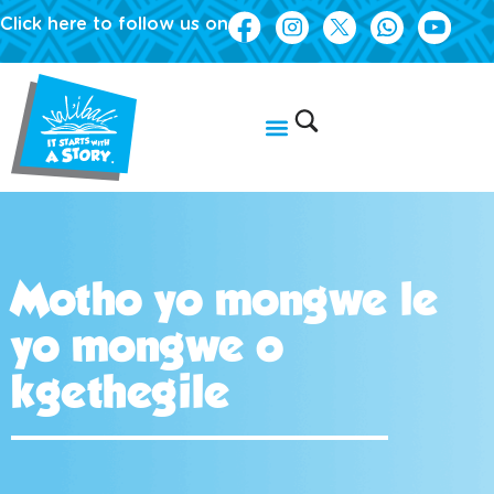
Click here to follow us on
Motho yo mongwe le
yo mongwe o
kgethegile