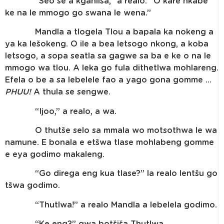
“Seo se a kgahliša,” a realo. “O kare nkabe
ke na le mmogo go swana le wena.”
Mandla a tlogela Tlou a bapala ka nokeng a
ya ka lešokeng. O ile a bea letsogo nkong, a koba
letsogo, a sopa seatla sa gagwe sa ba e ke o na le
mmogo wa tlou. A leka go fula dithetlwa mohlareng.
Efela o be a sa lebelele fao a yago gona gomme …
PHUU!
A thula se sengwe.
“Ijoo,” a realo, a wa.
O thutše selo sa mmala wo motsothwa le wa
namune. E bonala e etšwa tlase mohlabeng gomme
e eya godimo makaleng.
“Go direga eng kua tlase?” la realo lentšu go
tšwa godimo.
“Thutlwa!” a realo Mandla a lebelela godimo.