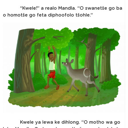
“Kwele!” a realo Mandla. “O swanetše go ba
o homotše go feta diphoofolo tšohle.”
Kwele ya lewa ke dihlong. “O motho wa go