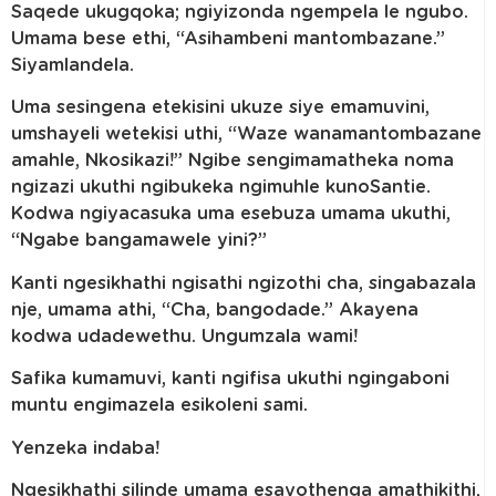
Saqede ukugqoka; ngiyizonda ngempela le ngubo.
Umama bese ethi, “Asihambeni mantombazane.”
Siyamlandela.
Uma sesingena etekisini ukuze siye emamuvini,
umshayeli wetekisi uthi, “Waze wanamantombazane
amahle, Nkosikazi!” Ngibe sengimamatheka noma
ngizazi ukuthi ngibukeka ngimuhle kunoSantie.
Kodwa ngiyacasuka uma esebuza umama ukuthi,
“Ngabe bangamawele yini?”
Kanti ngesikhathi ngisathi ngizothi cha, singabazala
nje, umama athi, “Cha, bangodade.” Akayena
kodwa udadewethu. Ungumzala wami!
Safika kumamuvi, kanti ngifisa ukuthi ngingaboni
muntu engimazela esikoleni sami.
Yenzeka indaba!
Ngesikhathi silinde umama esayothenga amathikithi,