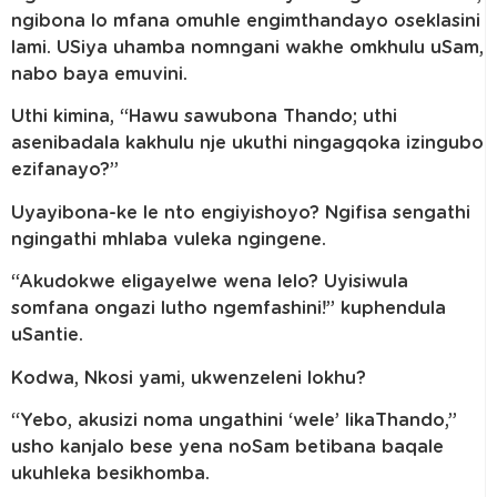
ngibona lo mfana omuhle engimthandayo oseklasini
lami. USiya uhamba nomngani wakhe omkhulu uSam,
nabo baya emuvini.
Uthi kimina, “Hawu sawubona Thando; uthi
asenibadala kakhulu nje ukuthi ningagqoka izingubo
ezifanayo?”
Uyayibona-ke le nto engiyishoyo? Ngifisa sengathi
ngingathi mhlaba vuleka ngingene.
“Akudokwe eligayelwe wena lelo? Uyisiwula
somfana ongazi lutho ngemfashini!” kuphendula
uSantie.
Kodwa, Nkosi yami, ukwenzeleni lokhu?
“Yebo, akusizi noma ungathini ‘wele’ likaThando,”
usho kanjalo bese yena noSam betibana baqale
ukuhleka besikhomba.