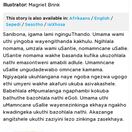
Illustrator:
Magriet Brink
This story is also available in:
Afrikaans
/
English
/
Sepedi
/
Sesotho
/
isiXhosa
Sanibona, igama lami nginguThando. Umama wami
uthi yingoba wayengithanda kakhulu. Ngihlala
nomama, umzala wami uSantie, nomamncane uSallie.
USantie nomama wakhe basanda kufika ukuzohlala
nathi emasontweni amabili adlule. Umamncane
uSallie ungudadewabo omncane kamama.
Ngiyaqala ukuhlangana naye ngoba ngezwa ugogo
ethi umyeni wakhe akafuni ukuba asivakashele.
Babehlala eMpumalanga ngaphambi kokuba
bathuthe bazohlala nathi eGoli. Umama uthi
uMamncane uSallie wayenezinkinga ekhaya ngakho
kwadingeka ukuthi bazohlala nathi. Akazange
angitshele ukuthi zaziyini lezo zinkinga zasekhaya.