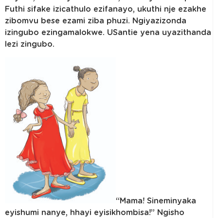
Futhi sifake izicathulo ezifanayo, ukuthi nje ezakhe
zibomvu bese ezami ziba phuzi. Ngiyazizonda
izingubo ezingamalokwe. USantie yena uyazithanda
lezi zingubo.
“Mama! Sineminyaka
eyishumi nanye, hhayi eyisikhombisa!” Ngisho