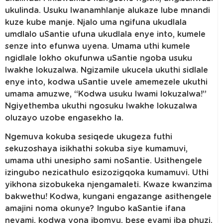
ukulinda. Usuku lwanamhlanje alukaze lube mnandi
kuze kube manje. Njalo uma ngifuna ukudlala
umdlalo uSantie ufuna ukudlala enye into, kumele
senze into efunwa uyena. Umama uthi kumele
ngidlale lokho okufunwa uSantie ngoba usuku
lwakhe lokuzalwa. Ngizamile ukucela ukuthi sidlale
enye into, kodwa uSantie uvele amemezele ukuthi
umama amuzwe, “Kodwa usuku lwami lokuzalwa!”
Ngiyethemba ukuthi ngosuku lwakhe lokuzalwa
oluzayo uzobe engasekho la.
Ngemuva kokuba sesiqede ukugeza futhi
sekuzoshaya isikhathi sokuba siye kumamuvi,
umama uthi unesipho sami noSantie. Usithengele
izingubo nezicathulo esizozigqoka kumamuvi. Uthi
yikhona sizobukeka njengamaleti. Kwaze kwanzima
bakwethu! Kodwa, kungani engazange asithengele
amajini noma okunye? Ingubo kaSantie ifana
neyami, kodwa yona ibomvu, bese eyami iba phuzi.