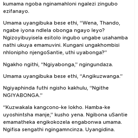
kumama ngoba nginamahloni ngalezi zingubo
ezifanayo.
Umama uyangibuka bese ethi, “Wena, Thando,
ngabe iyona ndlela obonga ngayo leyo?
Ngizoyibuyisela esitolo ingubo ungabe usahamba
nathi ukuya emamuvini. Kungani ungakhombisi
nhlonipho njengoSantie, uthi uyabonga?”
Ngakho ngithi, “Ngiyabonga,” ngingundaza.
Umama uyangibuka bese ethi, “Angikuzwanga.”
Ngiyaphinda futhi ngisho kakhulu, “Ngithe
NGIYABONGA.”
“Kuzwakala kangcono-ke lokho. Hamba-ke
uyoshintsha manje,” kusho yena. Ngibona uSantie
emamatheka engikokozela engabonwa umama.
Ngifisa sengathi ngingamncinza. Uyangidina.