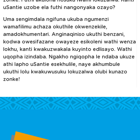
uSantie uzobe ela futhi nangonyaka ozayo?
Uma sengimdala ngifuna ukuba ngumenzi
wamafilimu achaza okuthile okwenzekile,
amadokhumentari. Anginaqiniso ukuthi benzani,
kodwa owesifazane owayeze esikoleni wathi wenza
lokhu, kanti kwakuzwakala kuyinto edlisayo. Wathi
uqopha izindaba. Ngakho ngiqopha le ndaba ukuze
athi lapho uSantie esekhulile, naye akhumbule
ukuthi lolu kwakuwusuku lokuzalwa olubi kunazo
zonke!