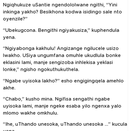
Ngiqhukuze uSantie ngendololwane ngithi, “Yini
inkinga yakho? Besikhona kodwa isidingo sale nto
oyenzile?”
“Ubekugcona. Bengithi ngiyakusiza,” kuphendula
yena.
“Ngiyabonga kakhulu! Angizange ngilucele usizo
lwakho. USiya ungumfana omuhle ukudlula bonke
eklasini lami, manje sengizoba inhlekisa yeklasi
lonke,” ngisho ngokuthukuthela.
“Ngabe uyisoka lakho?” esho engigingqela amehlo
akhe.
“Chabo,” kusho mina. Ngifisa sengathi ngabe
uyisoka lami, manje ngeke esaba yilo ngenxa yalo
mlomo wakhe omkhulu.
“Ihe, uThando unesoka, uThando unesoka …” kucula