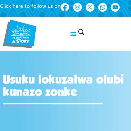
Click here to follow us on
Usuku lokuzalwa olubi
kunazo zonke