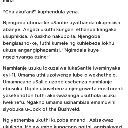
mina.
“Cha akufani!” kuphendula yena.
Njengoba ubona-ke uSantie uyathanda ukuphikisa
abanye. Angazi ukuthi kungani ethanda kangaka
ukuphikisa. Akusikho nakubo la. Njengoba
bengisasho-ke, futhi kumele ngikuhlebeze lokhu
ukuze angangiphazamisi, “Ngimdala kuye
ngezinyanga ezine.”
Namhlanje usuku lokuzalwa lukaSantie lweminyaka
eyi-11. Umama uthi uzolwenza lube olwekhethelo.
Umamncane uSallie uzobe esebenza namhlanje
ebusuku. Uqale ukusebenza njengoweta erestorenti
yaseSandton futhi akakwazanga ukuthola usuku
lwekhefu. Ngakho umama usihambisa emamuvini
siyobuka u-Jock of the Bushveld.
Ngiyethemba ukuthi kuzoba mnandi. Asisakwazi
ukulinda. Mhlawumbe kungcono ngithi, angisakwazi