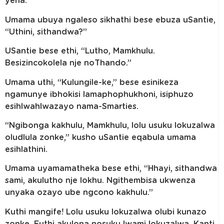
yena.
Umama ubuya ngaleso sikhathi bese ebuza uSantie,
“Uthini, sithandwa?”
USantie bese ethi, “Lutho, Mamkhulu.
Besizincokolela nje noThando.”
Umama uthi, “Kulungile-ke,” bese esinikeza
ngamunye ibhokisi lamaphophukhoni, isiphuzo
esihlwahlwazayo nama-Smarties.
“Ngibonga kakhulu, Mamkhulu, lolu usuku lokuzalwa
oludlula zonke,” kusho uSantie eqabula umama
esihlathini.
Umama uyamamatheka bese ethi, “Hhayi, sithandwa
sami, akulutho nje lokhu. Ngithembisa ukwenza
unyaka ozayo ube ngcono kakhulu.”
Kuthi mangife! Lolu usuku lokuzalwa olubi kunazo
zonke. Futhi akulona nosuku lwami lokuzalwa. Kanti