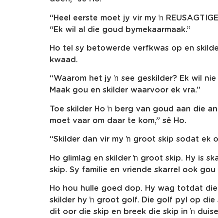
“Heel eerste moet jy vir my ŉ REUSAGTIGE 
“Ek wil al die goud bymekaarmaak.”
Ho tel sy betowerde verfkwas op en skilde
kwaad.
“Waarom het jy ŉ see geskilder? Ek wil nie
Maak gou en skilder waarvoor ek vra.”
Toe skilder Ho ŉ berg van goud aan die and
moet vaar om daar te kom,” sê Ho.
“Skilder dan vir my ŉ groot skip sodat ek o
Ho glimlag en skilder ŉ groot skip. Hy is s
skip. Sy familie en vriende skarrel ook gou
Ho hou hulle goed dop. Hy wag totdat die s
skilder hy ŉ groot golf. Die golf pyl op die
dit oor die skip en breek die skip in ŉ duise