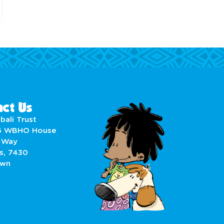
ct Us
bali Trust
6 WBHO House
 Way
s, 7430
own