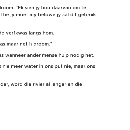
 droom. “Ek sien jy hou daarvan om te
il hê jy moet my belowe jy sal dit gebruik
de verfkwas langs hom.
was maar net ŉ droom.”
as wanneer ander mense hulp nodig het.
s nie meer water in ons put nie, maar ons
lder, word die rivier al langer en die