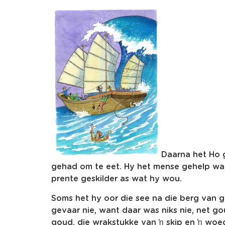
Daarna het Ho 
gehad om te eet. Hy het mense gehelp wan
prente geskilder as wat hy wou.
Soms het hy oor die see na die berg van 
gevaar nie, want daar was niks nie, net g
goud, die wrakstukke van ŉ skip en ŉ woed