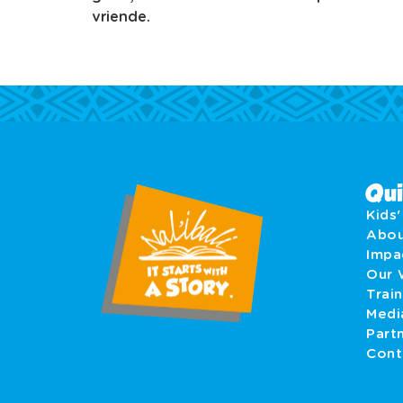
vriende.
Qui
Kids
Abo
Imp
Our 
Train
Medi
Part
Cont