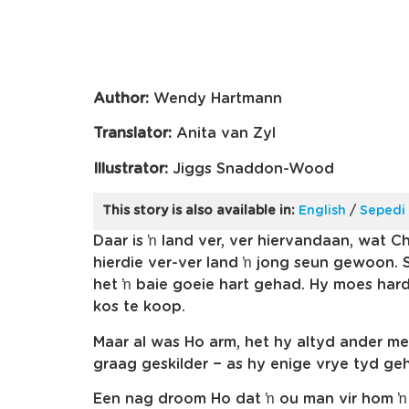
Author:
Wendy Hartmann
Translator:
Anita van Zyl
Illustrator:
Jiggs Snaddon-Wood
This story is also available in:
English
/
Sepedi
Daar is ŉ land ver, ver hiervandaan, wat 
hierdie ver-ver land ŉ jong seun gewoon.
het ŉ baie goeie hart gehad. Hy moes ha
kos te koop.
Maar al was Ho arm, het hy altyd ander m
graag geskilder − as hy enige vrye tyd geh
Een nag droom Ho dat ŉ ou man vir hom ŉ