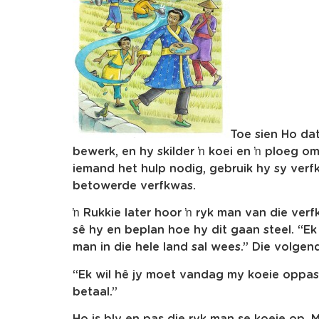
Toe sien Ho da
bewerk, en hy skilder ŉ koei en ŉ ploeg om 
iemand het hulp nodig, gebruik hy sy ver
betowerde verfkwas.
ŉ Rukkie later hoor ŉ ryk man van die ver
sê hy en beplan hoe hy dit gaan steel. “Ek
man in die hele land sal wees.” Die volgen
“Ek wil hê jy moet vandag my koeie oppas,
betaal.”
Ho is bly en pas die ryk man se koeie op. 