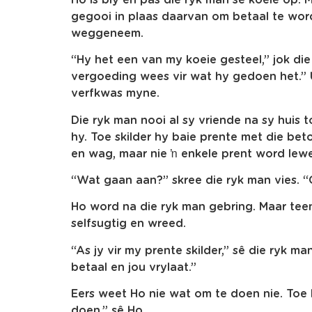
gegooi in plaas daarvan om betaal te wo
weggeneem.
“Hy het een van my koeie gesteel,” jok die
vergoeding wees vir wat hy gedoen het.” Ui
verfkwas myne.
Die ryk man nooi al sy vriende na sy huis to
hy. Toe skilder hy baie prente met die b
en wag, maar nie ŉ enkele prent word lewe
“Wat gaan aan?” skree die ryk man vies. “
Ho word na die ryk man gebring. Maar teen
selfsugtig en wreed.
“As jy vir my prente skilder,” sê die ryk ma
betaal en jou vrylaat.”
Eers weet Ho nie wat om te doen nie. Toe k
doen,” sê Ho.