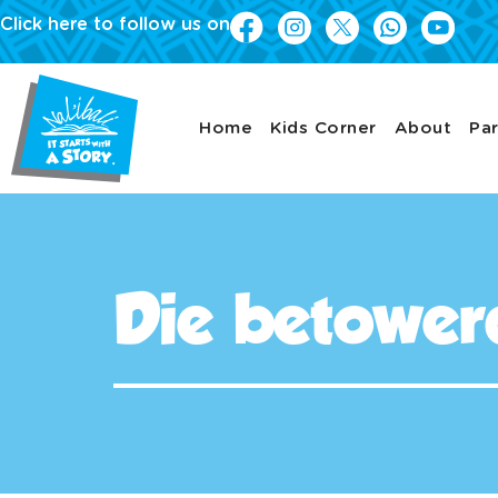
Click here to follow us on
Home
Kids Corner
About
Par
Die betower