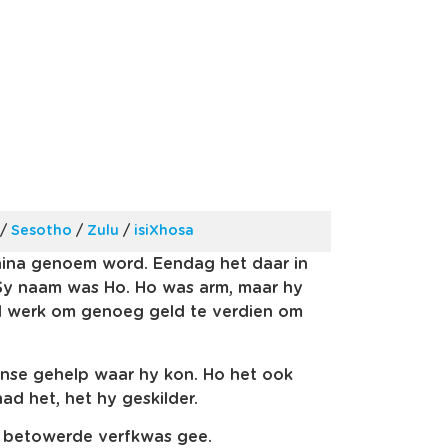
/
Sesotho
/
Zulu
/
isiXhosa
China genoem word. Eendag het daar in
 Sy naam was Ho. Ho was arm, maar hy
rd werk om genoeg geld te verdien om
ense gehelp waar hy kon. Ho het ook
ad het, het hy geskilder.
 betowerde verfkwas gee.