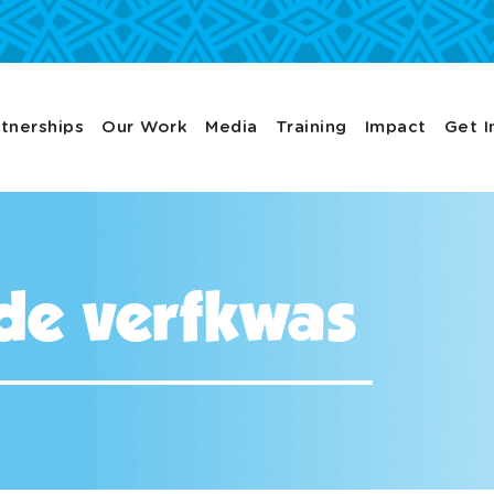
tnerships
Our Work
Media
Training
Impact
Get I
de verfkwas