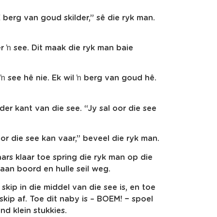
berg van goud skilder,” sê die ryk man.
r ŉ see. Dit maak die ryk man baie
 ŉ see hê nie. Ek wil ŉ berg van goud hê.
er kant van die see. “Jy sal oor die see
or die see kan vaar,” beveel die ryk man.
kaars klaar toe spring die ryk man op die
 aan boord en hulle seil weg.
kip in die middel van die see is, en toe
 skip af. Toe dit naby is – BOEM! − spoel
nd klein stukkies.