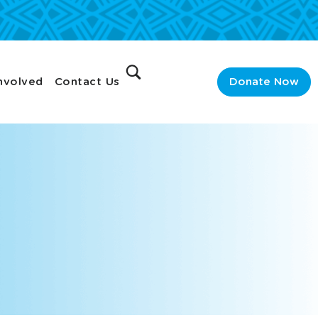
nvolved
Contact Us
Donate Now