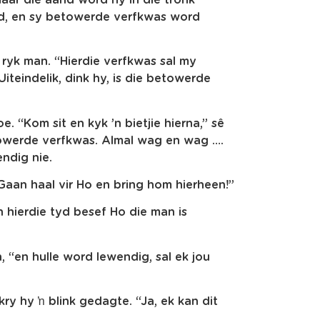
rd, en sy betowerde verfkwas word
 ryk man. “Hierdie verfkwas sal my
teindelik, dink hy, is die betowerde
e. “Kom sit en kyk ’n bietjie hierna,” sê
etowerde verfkwas. Almal wag en wag ….
ndig nie.
Gaan haal vir Ho en bring hom hierheen!”
 hierdie tyd besef Ho die man is
n, “en hulle word lewendig, sal ek jou
ry hy ŉ blink gedagte. “Ja, ek kan dit