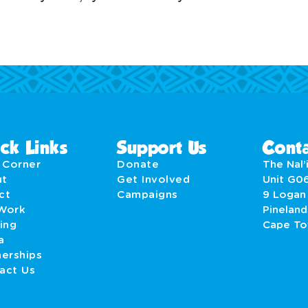
ck Links
Support Us
Conta
' Corner
Donate
The Nal’i
ut
Get Involved
Unit G0
act
Campaigns
9 Logan
Work
Pineland
ing
Cape T
a
nerships
act Us