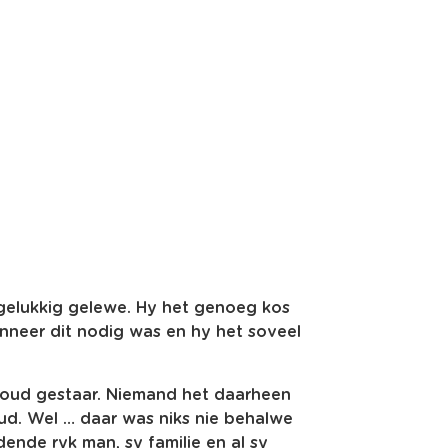
gelukkig gelewe. Hy het genoeg kos
neer dit nodig was en hy het soveel
goud gestaar. Niemand het daarheen
oud. Wel … daar was niks nie behalwe
ende ryk man, sy familie en al sy