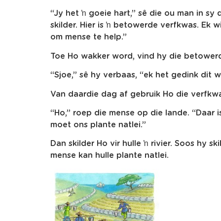
“Jy het ŉ goeie hart,” sê die ou man in sy
skilder. Hier is ŉ betowerde verfkwas. Ek w
om mense te help.”
Toe Ho wakker word, vind hy die betower
“Sjoe,” sê hy verbaas, “ek het gedink dit 
Van daardie dag af gebruik Ho die verfkw
“Ho,” roep die mense op die lande. “Daar i
moet ons plante natlei.”
Dan skilder Ho vir hulle ŉ rivier. Soos hy ski
mense kan hulle plante natlei.