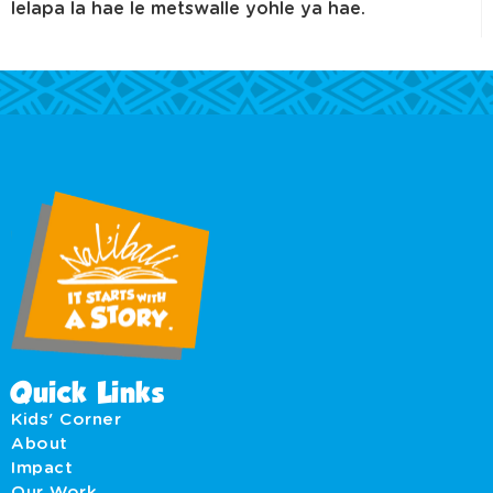
lelapa la hae le metswalle yohle ya hae.
Quick Links
Kids' Corner
About
Impact
Our Work