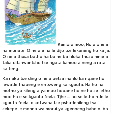
Kamora moo, Ho a phela
ha monate. O ne a e na le dijo tse lekaneng ho ka ja.
O ne a thusa batho ha ba ne ba hloka thuso mme a
taka ditshwantsho tse ngata kamoo a neng a rata
ka teng.
Ka nako tse ding o ne a betsa mahlo ka nqane ho
lewatle thabeng e entsweng ka kgauta. Ha ho na
motho ya kileng a ya moo hobane ho ne ho se letho
moo ha e se kgauta feela. Tjhe … ho se letho ntle le
kgauta feela, dikotwana tse pshatlehileng tsa
sekepe le monna wa morui ya kgenneng haholo, ba