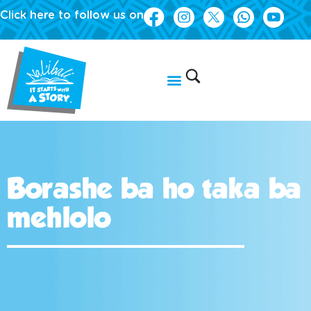
Click here to follow us on
Borashe ba ho taka ba
mehlolo