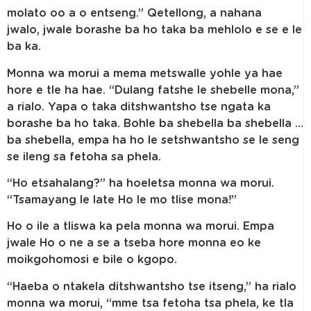
molato oo a o entseng.” Qetellong, a nahana
jwalo, jwale borashe ba ho taka ba mehlolo e se e le
ba ka.
Monna wa morui a mema metswalle yohle ya hae
hore e tle ha hae. “Dulang fatshe le shebelle mona,”
a rialo. Yapa o taka ditshwantsho tse ngata ka
borashe ba ho taka. Bohle ba shebella ba shebella …
ba shebella, empa ha ho le setshwantsho se le seng
se ileng sa fetoha sa phela.
“Ho etsahalang?” ha hoeletsa monna wa morui.
“Tsamayang le late Ho le mo tlise mona!”
Ho o ile a tliswa ka pela monna wa morui. Empa
jwale Ho o ne a se a tseba hore monna eo ke
moikgohomosi e bile o kgopo.
“Haeba o ntakela ditshwantsho tse itseng,” ha rialo
monna wa morui, “mme tsa fetoha tsa phela, ke tla