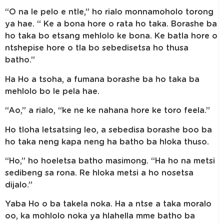
“O na le pelo e ntle,” ho rialo monnamoholo torong
ya hae. “ Ke a bona hore o rata ho taka. Borashe ba
ho taka bo etsang mehlolo ke bona. Ke batla hore o
ntshepise hore o tla bo sebedisetsa ho thusa
batho.”
Ha Ho a tsoha, a fumana borashe ba ho taka ba
mehlolo bo le pela hae.
“Ao,” a rialo, “ke ne ke nahana hore ke toro feela.”
Ho tloha letsatsing leo, a sebedisa borashe boo ba
ho taka neng kapa neng ha batho ba hloka thuso.
“Ho,” ho hoeletsa batho masimong. “Ha ho na metsi
sedibeng sa rona. Re hloka metsi a ho nosetsa
dijalo.”
Yaba Ho o ba takela noka. Ha a ntse a taka moralo
oo, ka mohlolo noka ya hlahella mme batho ba