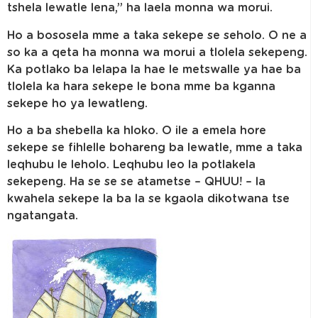
tshela lewatle lena,” ha laela monna wa morui.
Ho a bososela mme a taka sekepe se seholo. O ne a
so ka a qeta ha monna wa morui a tlolela sekepeng.
Ka potlako ba lelapa la hae le metswalle ya hae ba
tlolela ka hara sekepe le bona mme ba kganna
sekepe ho ya lewatleng.
Ho a ba shebella ka hloko. O ile a emela hore
sekepe se fihlelle bohareng ba lewatle, mme a taka
leqhubu le leholo. Leqhubu leo la potlakela
sekepeng. Ha se se se atametse – QHUU! – la
kwahela sekepe la ba la se kgaola dikotwana tse
ngatangata.