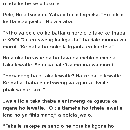
o lefa ke be ke o lokolle.”
Pele, Ho a tsieleha. Yaba o ba le leqheka. “Ho lokile,
ke tla etsa jwalo,” Ho a araba.
“Ntho ya pele eo ke batlang hore o e take ke thaba
e KGOLO e entsweng ka kgauta,” ha rialo monna wa
morui. “Ke batla ho bokella kgauta eo kaofela.”
Ho a nka borashe ba ho taka ba mehlolo mme a
taka lewatle. Sena sa halefisa monna wa morui.
“Hobaneng ha o taka lewatle? Ha ke batle lewatle.
Ke batla thaba e entsweng ka kgauta. Jwale,
phakisa o e take.”
Jwale Ho a taka thaba e entsweng ka kgauta ka
nqane ho lewatle. “O tla tlameha ho tshela lewatle
lena ho ya fihla mane,” a bolela jwalo.
“Taka le sekepe se seholo he hore ke kgone ho