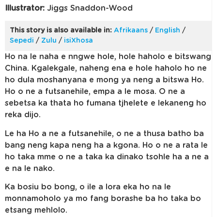
Illustrator:
Jiggs Snaddon-Wood
This story is also available in:
Afrikaans
/
English
/
Sepedi
/
Zulu
/
isiXhosa
Ho na le naha e nngwe hole, hole haholo e bitswang
China. Kgalekgale, naheng ena e hole haholo ho ne
ho dula moshanyana e mong ya neng a bitswa Ho.
Ho o ne a futsanehile, empa a le mosa. O ne a
sebetsa ka thata ho fumana tjhelete e lekaneng ho
reka dijo.
Le ha Ho a ne a futsanehile, o ne a thusa batho ba
bang neng kapa neng ha a kgona. Ho o ne a rata le
ho taka mme o ne a taka ka dinako tsohle ha a ne a
e na le nako.
Ka bosiu bo bong, o ile a lora eka ho na le
monnamoholo ya mo fang borashe ba ho taka bo
etsang mehlolo.