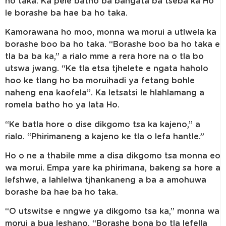
ho taka. Ka pele batho ba bangata ba tseba ka Ho
le borashe ba hae ba ho taka.
Kamorawana ho moo, monna wa morui a utlwela ka
borashe boo ba ho taka. “Borashe boo ba ho taka e
tla ba ba ka,” a rialo mme a rera hore na o tla bo
utswa jwang. “Ke tla etsa tjhelete e ngata haholo
hoo ke tlang ho ba moruihadi ya fetang bohle
naheng ena kaofela”. Ka letsatsi le hlahlamang a
romela batho ho ya lata Ho.
“Ke batla hore o dise dikgomo tsa ka kajeno,” a
rialo. “Phirimaneng a kajeno ke tla o lefa hantle.”
Ho o ne a thabile mme a disa dikgomo tsa monna eo
wa morui. Empa yare ka phirimana, bakeng sa hore a
lefshwe, a lahlelwa tjhankaneng a ba a amohuwa
borashe ba hae ba ho taka.
“O utswitse e nngwe ya dikgomo tsa ka,” monna wa
morui a bua leshano. “Borashe bona bo tla lefella