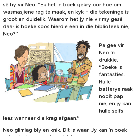
sê hy vir Neo. “Ek het ’n boek gekry oor hoe om
wasmasjiene reg te maak, en kyk − die tekeninge is
groot en duidelik. Waarom het jy nie vir my gesê
daar is boeke soos hierdie een in die biblioteek nie,
Neo?”
Pa gee vir
Neo ’n
drukkie.
“Boeke is
fantasties.
Hulle
batterye raak
nooit pap
nie, en jy kan
hulle selfs
lees wanneer die krag afgaan.”
Neo glimlag bly en knik. Dit is waar. Jy kan ’n boek