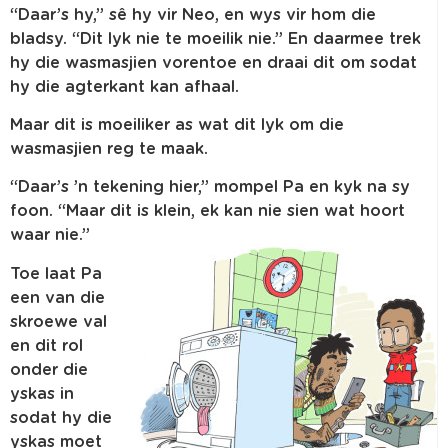
“Daar’s hy,” sê hy vir Neo, en wys vir hom die
bladsy. “Dit lyk nie te moeilik nie.” En daarmee trek
hy die wasmasjien vorentoe en draai dit om sodat
hy die agterkant kan afhaal.
Maar dit is moeiliker as wat dit lyk om die
wasmasjien reg te maak.
“Daar’s ’n tekening hier,” mompel Pa en kyk na sy
foon. “Maar dit is klein, ek kan nie sien wat hoort
waar nie.”
Toe laat Pa
een van die
skroewe val
en dit rol
onder die
yskas in
sodat hy die
yskas moet