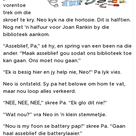
vorentoe
trek om die
skroef te kry. Neo kyk na die horlosie. Dit is halftien.
Nog net ’n halfuur voor Joan Rankin by die
biblioteek aankom.
“Asseblief, Pa,” sê hy, en spring van een been na die
ander. “Maak asseblief gou sodat ons biblioteek toe
kan gaan. Ons moet nou gaan.”
“Ek is besig hier en jy help nie, Neo!” Pa lyk vies.
Neo is ontsteld. Sy pa het belowe om hom te vat,
maar nou loop alles verkeerd.
“NEE, NEE, NEE,” skree Pa. “Ek glo dit nie!”
“Wat nou?” vra Neo in ’n klein stemmetjie.
“Nou is my foon se battery pap!” skree Pa. “Gaan
haal asseblief die batterylaaier.”