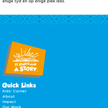
enige tyd en op enige plek lees.
Quick Links
Kids' Corner
About
Impact
Our Work