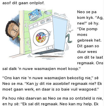
asof dit gaan ontplof.
Neo se pa
kom kyk. “Ag,
nee!” sê hy.
“Die pomp
moes
gebreek het.
Dit gaan so
duur wees
om dit te laat
regmaak. Ons
sal dalk ’n nuwe wasmasjien moet koop.”
“Ons kan nie ’n nuwe wasmasjien bekostig nie,” sê
Neo se ma. “Kan jy dit nie asseblief regmaak nie? Ek
moet gaan werk, en daar is so baie vuil wasgoed.”
Pa hou niks daarvan as Neo se ma so ontsteld is nie,
en hy sê: “Ek sal dit regmaak. Neo kan my help. Ek