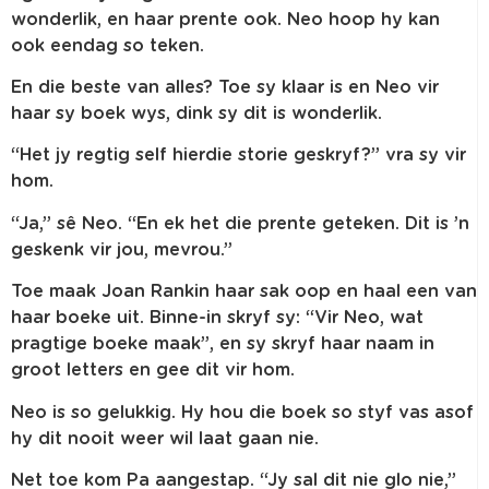
wonderlik, en haar prente ook. Neo hoop hy kan
ook eendag so teken.
En die beste van alles? Toe sy klaar is en Neo vir
haar sy boek wys, dink sy dit is wonderlik.
“Het jy regtig self hierdie storie geskryf?” vra sy vir
hom.
“Ja,” sê Neo. “En ek het die prente geteken. Dit is ’n
geskenk vir jou, mevrou.”
Toe maak Joan Rankin haar sak oop en haal een van
haar boeke uit. Binne-in skryf sy: “Vir Neo, wat
pragtige boeke maak”, en sy skryf haar naam in
groot letters en gee dit vir hom.
Neo is so gelukkig. Hy hou die boek so styf vas asof
hy dit nooit weer wil laat gaan nie.
Net toe kom Pa aangestap. “Jy sal dit nie glo nie,”