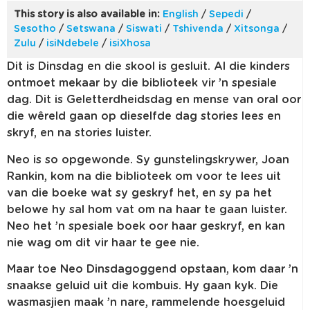
This story is also available in:
English
/
Sepedi
/
Sesotho
/
Setswana
/
Siswati
/
Tshivenda
/
Xitsonga
/
Zulu
/
isiNdebele
/
isiXhosa
Dit is Dinsdag en die skool is gesluit. Al die kinders
ontmoet mekaar by die biblioteek vir ’n spesiale
dag. Dit is Geletterdheidsdag en mense van oral oor
die wêreld gaan op dieselfde dag stories lees en
skryf, en na stories luister.
Neo is so opgewonde. Sy gunstelingskrywer, Joan
Rankin, kom na die biblioteek om voor te lees uit
van die boeke wat sy geskryf het, en sy pa het
belowe hy sal hom vat om na haar te gaan luister.
Neo het ’n spesiale boek oor haar geskryf, en kan
nie wag om dit vir haar te gee nie.
Maar toe Neo Dinsdagoggend opstaan, kom daar ’n
snaakse geluid uit die kombuis. Hy gaan kyk. Die
wasmasjien maak ’n nare, rammelende hoesgeluid