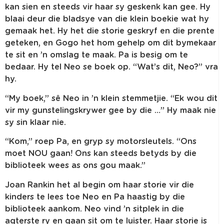
kan sien en steeds vir haar sy geskenk kan gee. Hy
blaai deur die bladsye van die klein boekie wat hy
gemaak het. Hy het die storie geskryf en die prente
geteken, en Gogo het hom gehelp om dit bymekaar
te sit en ’n omslag te maak. Pa is besig om te
bedaar. Hy tel Neo se boek op. “Wat’s dit, Neo?” vra
hy.
“My boek,” sê Neo in ’n klein stemmetjie. “Ek wou dit
vir my gunstelingskrywer gee by die …” Hy maak nie
sy sin klaar nie.
“Kom,” roep Pa, en gryp sy motorsleutels. “Ons
moet NOU gaan! Ons kan steeds betyds by die
biblioteek wees as ons gou maak.”
Joan Rankin het al begin om haar storie vir die
kinders te lees toe Neo en Pa haastig by die
biblioteek aankom. Neo vind ’n sitplek in die
agterste ry en gaan sit om te luister. Haar storie is