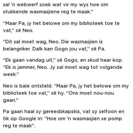
sal ’n webwerf soek wat vir my wys hoe om
stukkende wasmasjiene reg te maak.”
“Maar Pa, jy het belowe om my biblioteek toe te
vat,” sê Neo.
“Dit sal moet wag, Neo. Die wasmasjien is
belangriker. Dalk kan Gogo jou vat,” sê Pa.
“Ek gaan vandag uit,” sê Gogo, en skud haar kop.
“Ek is jammer, Neo. Jy sal moet wag tot volgende
week.”
Neo is baie ontsteld. “Maar Pa, jy het belowe om my
biblioteek toe vat,” sê hy. “Ons moet nou-nou
gaan.”
Pa gaan haal sy gereedskapskis, vat sy selfoon en
tik op Google in: “Hoe om ’n wasmasjien se pomp
reg te maak”.