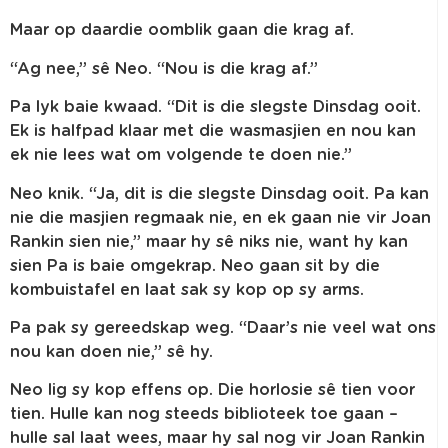
Maar op daardie oomblik gaan die krag af.
“Ag nee,” sê Neo. “Nou is die krag af.”
Pa lyk baie kwaad. “Dit is die slegste Dinsdag ooit.
Ek is halfpad klaar met die wasmasjien en nou kan
ek nie lees wat om volgende te doen nie.”
Neo knik. “Ja, dit is die slegste Dinsdag ooit. Pa kan
nie die masjien regmaak nie, en ek gaan nie vir Joan
Rankin sien nie,” maar hy sê niks nie, want hy kan
sien Pa is baie omgekrap. Neo gaan sit by die
kombuistafel en laat sak sy kop op sy arms.
Pa pak sy gereedskap weg. “Daar’s nie veel wat ons
nou kan doen nie,” sê hy.
Neo lig sy kop effens op. Die horlosie sê tien voor
tien. Hulle kan nog steeds biblioteek toe gaan –
hulle sal laat wees, maar hy sal nog vir Joan Rankin