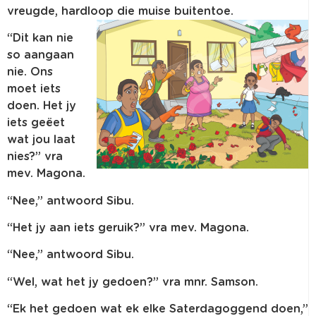
vreugde, hardloop die muise buitentoe.
“Dit kan nie
so aangaan
nie. Ons
moet iets
doen. Het jy
iets geëet
wat jou laat
nies?” vra
mev. Magona.
“Nee,” antwoord Sibu.
“Het jy aan iets geruik?” vra mev. Magona.
“Nee,” antwoord Sibu.
“Wel, wat het jy gedoen?” vra mnr. Samson.
“Ek het gedoen wat ek elke Saterdagoggend doen,”