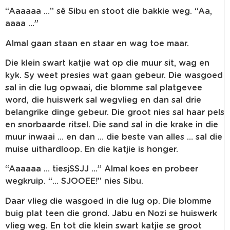
“Aaaaaa …” sê Sibu en stoot die bakkie weg. “Aa,
aaaa …”
Almal gaan staan en staar en wag toe maar.
Die klein swart katjie wat op die muur sit, wag en
kyk. Sy weet presies wat gaan gebeur. Die wasgoed
sal in die lug opwaai, die blomme sal platgevee
word, die huiswerk sal wegvlieg en dan sal drie
belangrike dinge gebeur. Die groot nies sal haar pels
en snorbaarde ritsel. Die sand sal in die krake in die
muur inwaai … en dan … die beste van alles … sal die
muise uithardloop. En die katjie is honger.
“Aaaaaa … tiesjSSJJ …” Almal koes en probeer
wegkruip. “… SJOOEE!” nies Sibu.
Daar vlieg die wasgoed in die lug op. Die blomme
buig plat teen die grond. Jabu en Nozi se huiswerk
vlieg weg. En tot die klein swart katjie se groot