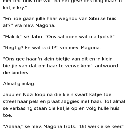
met ons huis toe vat. Ma het gesê ons mag maar ’n
katjie kry.”
“En hoe gaan julle haar weghou van Sibu se huis
af?” vra mev. Magona.
“Maklik,” sê Jabu. “Ons sal doen wat u altyd sê.”
“Regtig? En wat is dit?” vra mev. Magona.
“Ons gee haar ’n klein bietjie van dit en ’n klein
bietjie van dat om haar te verwelkom,” antwoord
die kinders.
Almal glimlag.
Jabu en Nozi loop na die klein swart katjie toe,
streel haar pels en praat saggies met haar. Tot almal
se verbasing staan die katjie op en volg hulle huis
toe.
“Aaaaa,” sê mev. Magona trots. “Dit werk elke keer.”