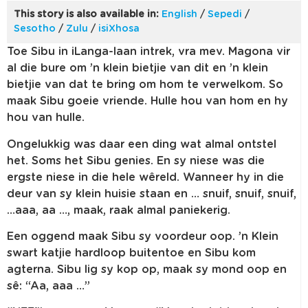
This story is also available in:
English
/
Sepedi
/
Sesotho
/
Zulu
/
isiXhosa
Toe Sibu in iLanga-laan intrek, vra mev. Magona vir
al die bure om ’n klein bietjie van dit en ’n klein
bietjie van dat te bring om hom te verwelkom. So
maak Sibu goeie vriende. Hulle hou van hom en hy
hou van hulle.
Ongelukkig was daar een ding wat almal ontstel
het. Soms het Sibu genies. En sy niese was die
ergste niese in die hele wêreld. Wanneer hy in die
deur van sy klein huisie staan en … snuif, snuif, snuif,
…aaa, aa …, maak, raak almal paniekerig.
Een oggend maak Sibu sy voordeur oop. ’n Klein
swart katjie hardloop buitentoe en Sibu kom
agterna. Sibu lig sy kop op, maak sy mond oop en
sê: “Aa, aaa …”