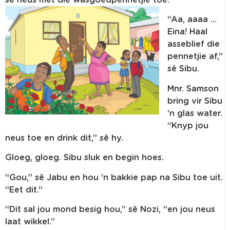
“Aa, aaaa …
Eina! Haal
asseblief die
pennetjie af,”
sê Sibu.
Mnr. Samson
bring vir Sibu
’n glas water.
“Knyp jou
neus toe en drink dit,” sê hy.
Gloeg, gloeg. Sibu sluk en begin hoes.
“Gou,” sê Jabu en hou ’n bakkie pap na Sibu toe uit.
“Eet dit.”
“Dit sal jou mond besig hou,” sê Nozi, “en jou neus
laat wikkel.”