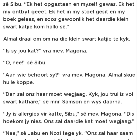
sê Sibu. “Ek het opgestaan en myself gewas. Ek het
my ontbyt geëet. Ek het in my stoel gesit en my
boek gelees, en soos gewoonlik het daardie klein
swart katjie kom hallo sê.”
Almal draai om om na die klein swart katjie te kyk.
“Is sy jou kat?” vra mev. Magona.
“O, nee!” sê Sibu.
“Aan wie behoort sy?” vra mev. Magona. Almal skud
hulle koppe.
“Dan sal ons haar moet wegjaag. Kyk, jou trui is vol
swart kathare,” sê mnr. Samson en wys daarna.
“Jy is allergies vir katte, Sibu,” sê mev. Magona. “Dis
hoekom jy nies. Ons sal daardie kat moet wegjaag.”
“Nee,” sê Jabu en Nozi tegelyk. “Ons sal haar saam