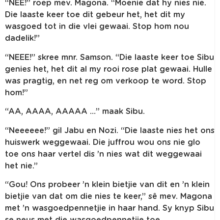
“NEE!” roep mev. Magona. “Moenie dat hy nies nie.
Die laaste keer toe dit gebeur het, het dit my
wasgoed tot in die vlei gewaai. Stop hom nou
dadelik!”
“NEEE!” skree mnr. Samson. “Die laaste keer toe Sibu
genies het, het dit al my rooi rose plat gewaai. Hulle
was pragtig, en net reg om verkoop te word. Stop
hom!”
“AA, AAAA, AAAAA …” maak Sibu.
“Neeeeee!” gil Jabu en Nozi. “Die laaste nies het ons
huiswerk weggewaai. Die juffrou wou ons nie glo
toe ons haar vertel dis ’n nies wat dit weggewaai
het nie.”
“Gou! Ons probeer ’n klein bietjie van dit en ’n klein
bietjie van dat om die nies te keer,” sê mev. Magona
met ’n wasgoedpennetjie in haar hand. Sy knyp Sibu
se neus met die wasgoedpennetjie toe.