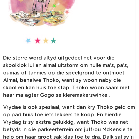
Die sterre word altyd uitgedeel net voor die
skoolklok lui en almal uitstorm om hulle ma’s, pa’s,
oumas of tannies op die speelgrond te ontmoet.
Almal, behalwe Thoko, want sy woon naby die
skool en kan huis toe stap. Thoko woon saam met
haar ma agter Gogo se kleremakerswinkel.
Vrydae is ook spesiaal, want dan kry Thoko geld om
op pad huis toe iets lekkers te koop. En hierdie
Vrydag is sy ekstra gelukkig, want Thoko was net
betyds in die parkeerterrein om juffrou McKensie te
help om haar groot sak klas toe te dra. Dalk sal sy ŉ