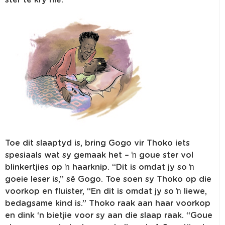
ster te kry nie.
Toe dit slaaptyd is, bring Gogo vir Thoko iets
spesiaals wat sy gemaak het – ŉ goue ster vol
blinkertjies op ŉ haarknip. “Dit is omdat jy so ŉ
goeie leser is,” sê Gogo. Toe soen sy Thoko op die
voorkop en fluister, “En dit is omdat jy so ŉ liewe,
bedagsame kind is.” Thoko raak aan haar voorkop
en dink ‘n bietjie voor sy aan die slaap raak. “Goue