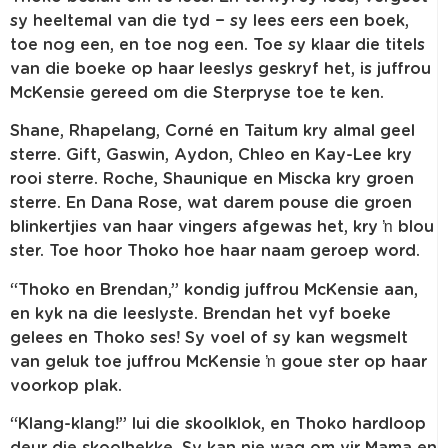
sy heeltemal van die tyd − sy lees eers een boek,
toe nog een, en toe nog een. Toe sy klaar die titels
van die boeke op haar leeslys geskryf het, is juffrou
McKensie gereed om die Sterpryse toe te ken.
Shane, Rhapelang, Corné en Taitum kry almal geel
sterre. Gift, Gaswin, Aydon, Chleo en Kay-Lee kry
rooi sterre. Roche, Shaunique en Miscka kry groen
sterre. En Dana Rose, wat darem pouse die groen
blinkertjies van haar vingers afgewas het, kry ŉ blou
ster. Toe hoor Thoko hoe haar naam geroep word.
“Thoko en Brendan,” kondig juffrou McKensie aan,
en kyk na die leeslyste. Brendan het vyf boeke
gelees en Thoko ses! Sy voel of sy kan wegsmelt
van geluk toe juffrou McKensie ŉ goue ster op haar
voorkop plak.
“Klang-klang!” lui die skoolklok, en Thoko hardloop