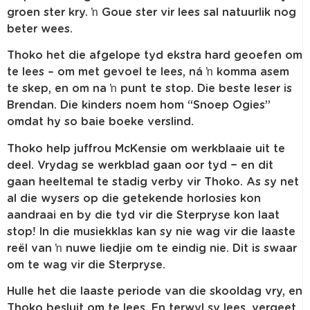
groen ster kry. ŉ Goue ster vir lees sal natuurlik nog
beter wees.
Thoko het die afgelope tyd ekstra hard geoefen om
te lees – om met gevoel te lees, ná ŉ komma asem
te skep, en om na ŉ punt te stop. Die beste leser is
Brendan. Die kinders noem hom “Snoep Ogies”
omdat hy so baie boeke verslind.
Thoko help juffrou McKensie om werkblaaie uit te
deel. Vrydag se werkblad gaan oor tyd − en dit
gaan heeltemal te stadig verby vir Thoko. As sy net
al die wysers op die getekende horlosies kon
aandraai en by die tyd vir die Sterpryse kon laat
stop! In die musiekklas kan sy nie wag vir die laaste
reël van ŉ nuwe liedjie om te eindig nie. Dit is swaar
om te wag vir die Sterpryse.
Hulle het die laaste periode van die skooldag vry, en
Thoko besluit om te lees. En terwyl sy lees, vergeet