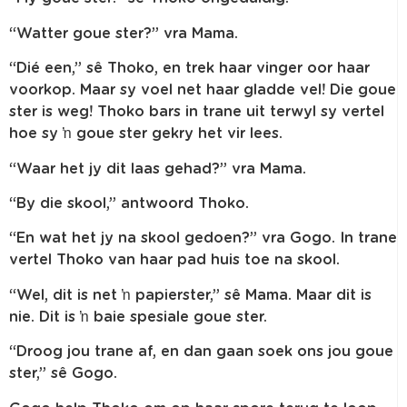
“Watter goue ster?” vra Mama.
“Dié een,” sê Thoko, en trek haar vinger oor haar
voorkop. Maar sy voel net haar gladde vel! Die goue
ster is weg! Thoko bars in trane uit terwyl sy vertel
hoe sy ŉ goue ster gekry het vir lees.
“Waar het jy dit laas gehad?” vra Mama.
“By die skool,” antwoord Thoko.
“En wat het jy na skool gedoen?” vra Gogo. In trane
vertel Thoko van haar pad huis toe na skool.
“Wel, dit is net ŉ papierster,” sê Mama. Maar dit is
nie. Dit is ŉ baie spesiale goue ster.
“Droog jou trane af, en dan gaan soek ons jou goue
ster,” sê Gogo.