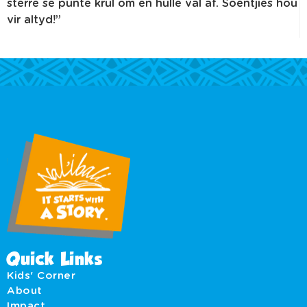
sterre se punte krul om en hulle val af. Soentjies hou
vir altyd!”
Quick Links
Kids' Corner
About
Impact