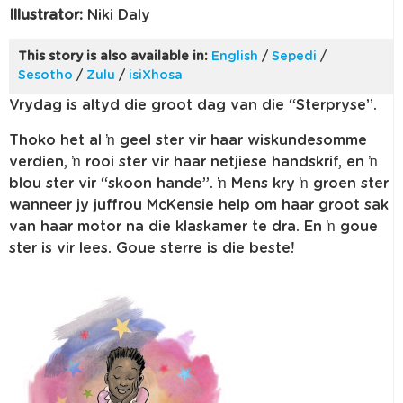
Illustrator:
Niki Daly
This story is also available in:
English
/
Sepedi
/
Sesotho
/
Zulu
/
isiXhosa
Vrydag is altyd die groot dag van die “Sterpryse”.
Thoko het al ŉ geel ster vir haar wiskundesomme
verdien, ŉ rooi ster vir haar netjiese handskrif, en ŉ
blou ster vir “skoon hande”. ŉ Mens kry ŉ groen ster
wanneer jy juffrou McKensie help om haar groot sak
van haar motor na die klaskamer te dra. En ŉ goue
ster is vir lees. Goue sterre is die beste!