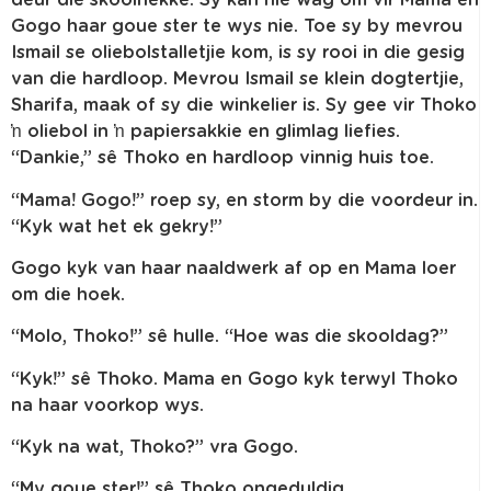
deur die skoolhekke. Sy kan nie wag om vir Mama en
Gogo haar goue ster te wys nie. Toe sy by mevrou
Ismail se oliebolstalletjie kom, is sy rooi in die gesig
van die hardloop. Mevrou Ismail se klein dogtertjie,
Sharifa, maak of sy die winkelier is. Sy gee vir Thoko
ŉ oliebol in ŉ papiersakkie en glimlag liefies.
“Dankie,” sê Thoko en hardloop vinnig huis toe.
“Mama! Gogo!” roep sy, en storm by die voordeur in.
“Kyk wat het ek gekry!”
Gogo kyk van haar naaldwerk af op en Mama loer
om die hoek.
“Molo, Thoko!” sê hulle. “Hoe was die skooldag?”
“Kyk!” sê Thoko. Mama en Gogo kyk terwyl Thoko
na haar voorkop wys.
“Kyk na wat, Thoko?” vra Gogo.
“My goue ster!” sê Thoko ongeduldig.