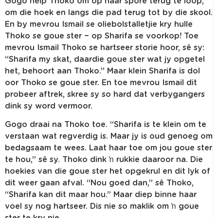
Gogo help Thoko om op haar spore terug te loop,
om die hoek en langs die pad terug tot by die skool.
En by mevrou Ismail se oliebolstalletjie kry hulle
Thoko se goue ster − op Sharifa se voorkop! Toe
mevrou Ismail Thoko se hartseer storie hoor, sê sy:
“Sharifa my skat, daardie goue ster wat jy opgetel
het, behoort aan Thoko.” Maar klein Sharifa is dol
oor Thoko se goue ster. En toe mevrou Ismail dit
probeer aftrek, skree sy so hard dat verbygangers
dink sy word vermoor.
Gogo draai na Thoko toe. “Sharifa is te klein om te
verstaan wat regverdig is. Maar jy is oud genoeg om
bedagsaam te wees. Laat haar toe om jou goue ster
te hou,” sê sy. Thoko dink ŉ rukkie daaroor na. Die
hoekies van die goue ster het opgekrul en dit lyk of
dit weer gaan afval. “Nou goed dan,” sê Thoko,
“Sharifa kan dit maar hou.” Maar diep binne haar
voel sy nog hartseer. Dis nie so maklik om ŉ goue