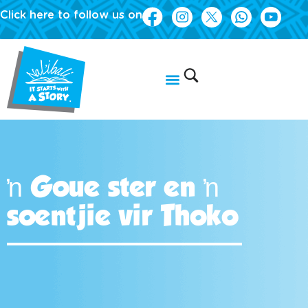
Click here to follow us on
ŉ Goue ster en ŉ
soentjie vir Thoko