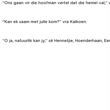
“
Ons
gaan
vir
die
hoofman
vertel
dat
die
hemel
val
,”
“
Kan
ek
saam
met
julle
kom
?”
vra
Kalkoen
.
“O
ja
,
natuurlik
kan
jy
,”
sê
Hennetjie
,
Hoenderhaan
,
Ee