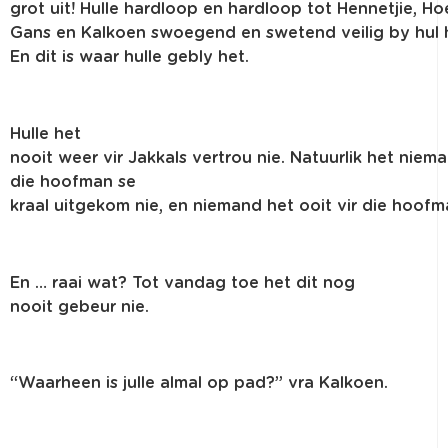
grot
uit
!
Hulle
hardloop
en
hardloop
tot
Hennetjie
,
Ho
Gans
en
Kalkoen
swoegend
en
swetend
veilig
by
hul
En
dit
is
waar
hulle
gebly
het.
Hulle
het
nooit
weer
vir
Jakkals
vertrou
nie
.
Natuurlik
het
niem
die
hoofman
se
kraal
uitgekom
nie
,
en
niemand
het
ooit
vir
die
hoofm
En …
raai
wat? Tot
vandag
toe het
dit
nog
nooit
gebeur
nie
.
“
Waarheen
is
julle
almal
op pad?”
vra
Kalkoen
.