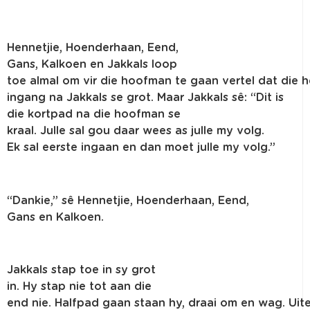
Hennetjie
,
Hoenderhaan
,
Eend
,
Gans,
Kalkoen
en
Jakkals
loop
toe
almal
om
vir
die
hoofman
te
gaan
vertel
dat
die
h
ingang
na
Jakkals
se grot. Maar
Jakkals
sê
: “
Dit
is
die
kortpad
na
die
hoofman
se
kraal.
Julle
sal
gou
daar
wees
as
julle
my
volg
.
Ek
sal
eerste
ingaan
en
dan
moet
julle
my
volg
.”
“
Dankie
,”
sê
Hennetjie
,
Hoenderhaan
,
Eend
,
Gans
en
Kalkoen
.
Jakkals
stap
toe in
sy
grot
in.
Hy
stap
nie
tot
aan
die
end
nie
.
Halfpad
gaan
staan
hy
,
draai
om
en
wag.
Uite