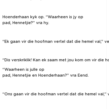
Hoenderhaan
kyk
op. “
Waarheen
is
jy
op
pad,
Hennetjie
?”
vra
hy
.
“Ek
gaan
vir
die
hoofman
vertel
dat
die
hemel
val
,”
ve
“Dis
verskriklik
!
Kan
ek
saam
met
jou
kom
om
vir
die
h
“
Waarheen
is
julle
op
pad,
Hennetjie
en
Hoenderhaan
?”
vra
Eend
.
“
Ons
gaan
vir
die
hoofman
vertel
dat
die
hemel
val
,”