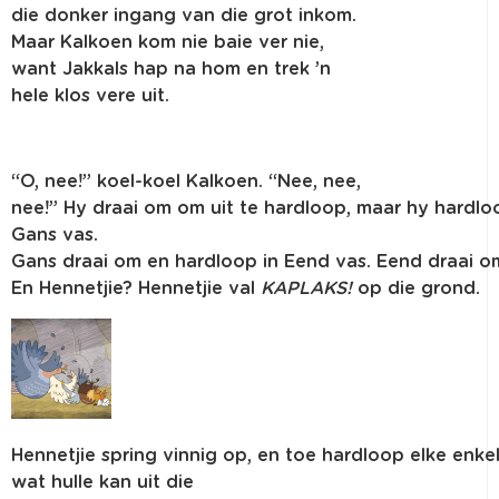
die
donker
ingang
van die grot
inkom
.
Maar
Kalkoen
kom
nie
baie
ver
nie
,
want
Jakkals
hap
na
hom
en
trek ’n
hele
klos
vere
uit
.
“O, nee!”
koel-koel
Kalkoen
. “Nee, nee,
nee!”
Hy
draai
om
om
uit
te
hardloop
,
maar
hy
hardlo
Gans vas.
Gans
draai
om
en
hardloop
in
Eend
vas.
Eend
draai
o
En
Hennetjie
?
Hennetjie
val
KAPLAKS!
op die
grond
.
Hennetjie
spring
vinnig
op,
en
toe
hardloop
elke
enke
wat
hulle
kan
uit
die