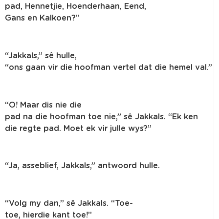
pad,
Hennetjie
,
Hoenderhaan
,
Eend
,
Gans
en
Kalkoen
?”
“
Jakkals
,”
sê
hulle
,
“
ons
gaan
vir
die
hoofman
vertel
dat
die
hemel
val.”
“O! Maar dis
nie
die
pad
na
die
hoofman
toe
nie
,”
sê
Jakkals
. “Ek ken
die
regte
pad. Moet
ek
vir
julle
wys
?”
“
Ja
,
asseblief
,
Jakkals
,”
antwoord
hulle
.
“
Volg
my
dan
,”
sê
Jakkals
. “Toe-
toe,
hierdie
kant
toe!”