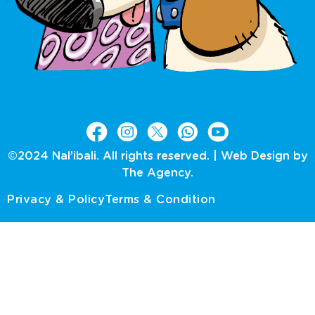
©2024 Nal’ibali. All rights reserved. |
Web Design by
The Agency.
Privacy & Policy
Terms & Condition