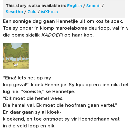
This story is also available in:
English
/
Sepedi
/
Sesotho
/
Zulu
/
isiXhosa
Een
sonnige
dag
gaan
Hennetjie
uit
om
kos
te
soek
.
Toe
sy
onder
’n
klomp
maroelabome
deurloop
,
val
’n
die
bome
skielik
KADOEF!
op
haar
kop.
“
Eina
!
Iets
het op my
kop
geval
!”
kloek
Hennetjie
.
Sy
kyk
op
en
sien
niks
be
lug
nie
. “
Goeiste
,”
sê
Hennetjie
.
“
Dit
moet
die
hemel
wees.
Die
hemel
val.
Ek
moet
die
hoofman
gaan
vertel
.”
En
daar
gaan
sy
al
kloek-
kloekend
,
en
toe
ontmoet
sy
vir
Hoenderhaan
wat
in die veld loop
en
pik
.