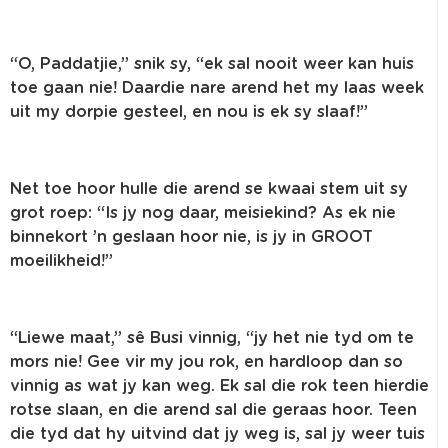
“O, Paddatjie,” snik sy, “ek sal nooit weer kan huis
toe gaan nie! Daardie nare arend het my laas week
uit my dorpie gesteel, en nou is ek sy slaaf!”
Net toe hoor hulle die arend se kwaai stem uit sy
grot roep: “Is jy nog daar, meisiekind? As ek nie
binnekort ’n geslaan hoor nie, is jy in GROOT
moeilikheid!”
“Liewe maat,” sê Busi vinnig, “jy het nie tyd om te
mors nie! Gee vir my jou rok, en hardloop dan so
vinnig as wat jy kan weg. Ek sal die rok teen hierdie
rotse slaan, en die arend sal die geraas hoor. Teen
die tyd dat hy uitvind dat jy weg is, sal jy weer tuis