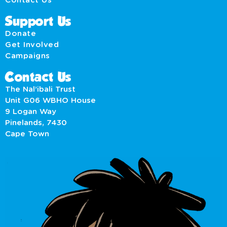
Contact Us
Support Us
Donate
Get Involved
Campaigns
Contact Us
The Nal’ibali Trust
Unit G06 WBHO House
9 Logan Way
Pinelands, 7430
Cape Town