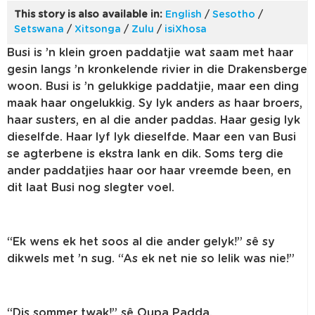
This story is also available in:
English
/
Sesotho
/
Setswana
/
Xitsonga
/
Zulu
/
isiXhosa
Busi is ’n klein groen paddatjie wat saam met haar
gesin langs ’n kronkelende rivier in die Drakensberge
woon. Busi is ’n gelukkige paddatjie, maar een ding
maak haar ongelukkig. Sy lyk anders as haar broers,
haar susters, en al die ander paddas. Haar gesig lyk
dieselfde. Haar lyf lyk dieselfde. Maar een van Busi
se agterbene is ekstra lank en dik. Soms terg die
ander paddatjies haar oor haar vreemde been, en
dit laat Busi nog slegter voel.
“Ek wens ek het soos al die ander gelyk!” sê sy
dikwels met ’n sug. “As ek net nie so lelik was nie!”
“Dis sommer twak!” sê Oupa Padda.