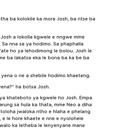
tha ba kolokile ka mora Josh, ba ntse ba
, Josh a lokolla kgwele e nngwe mme
 Sa nna sa ya hodimo. Sa phaphalla
fate ho ya lehodimong le bolou. Josh le
me ba lakatsa eka le bona ba ka be ba
 yena o ne a shebile hodimo khaeteng.
wena?” ha botsa Josh.
u ya khateboto ya kgwele ho Josh. Empa
rung sa hula ka thata, mme Neo a diha
otoloha jwaloka ntho e hlaha e phelang
 e le hore khaete e nne e nyolohele
jwalo ka letheba le lenyenyane mane