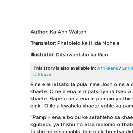
Author:
Ka Ann Walton
Translator:
Phetolelo ka Hilda Mohale
Illustrator:
Ditshwantsho ka Rico
This story is also available in:
Afrikaans
/
Engl
isiXhosa
E ne e le letsatsi la pula mme Josh o ne a 
khaete. O ne a ena le dipatsinyana tseo a 
khaete. Hape o ne a ena le pampiri ya thish
pinki. O ile a kwahela khaete yohle ka pamp
“Pampiri ena e bolou ke sefahleho sa khae
kgubedu ya thishu ho etsa molomo o thabil
thishu ho etsa mahlo, le e pinki ho etsa 