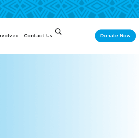
nvolved
Contact Us
Donate Now