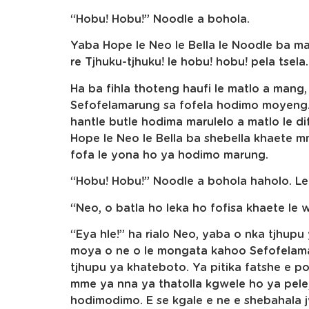
“Hobu! Hobu!” Noodle a bohola.
Yaba Hope le Neo le Bella le Noodle ba ma
re Tjhuku-tjhuku! le hobu! hobu! pela tsela.
Ha ba fihla thoteng haufi le matlo a mang
Sefofelamarung sa fofela hodimo moyeng.
hantle butle hodima marulelo a matlo le di
Hope le Neo le Bella ba shebella khaete m
fofa le yona ho ya hodimo marung.
“Hobu! Hobu!” Noodle a bohola haholo. Le
“Neo, o batla ho leka ho fofisa khaete le 
“Eya hle!” ha rialo Neo, yaba o nka tjhup
moya o ne o le mongata kahoo Sefofelama
tjhupu ya khateboto. Ya pitika fatshe e p
mme ya nna ya thatolla kgwele ho ya pele,
hodimodimo. E se kgale e ne e shebahala 