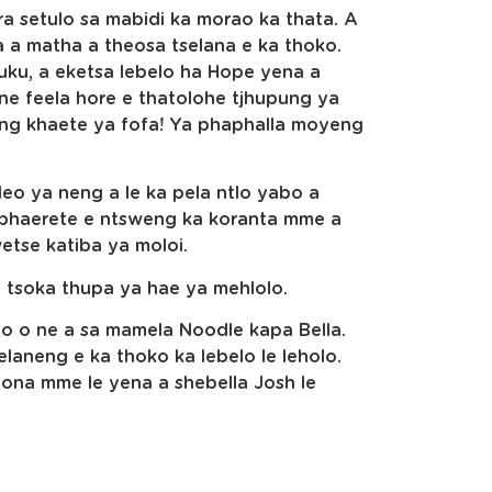
ra setulo sa mabidi ka morao ka thata. A
 a matha a theosa tselana e ka thoko.
jhuku, a eketsa lebelo ha Hope yena a
ne feela hore e thatolohe tjhupung ya
ng khaete ya fofa! Ya phaphalla moyeng
eo ya neng a le ka pela ntlo yabo a
diphaerete e ntsweng ka koranta mme a
wetse katiba ya moloi.
 a tsoka thupa ya hae ya mehlolo.
o o ne a sa mamela Noodle kapa Bella.
elaneng e ka thoko ka lebelo le leholo.
bona mme le yena a shebella Josh le