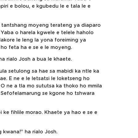
ri e bolou, e kgubedu le e tala le e
e tantshang moyeng terateng ya diaparo
 Yaba o harela kgwele e telele haholo
akore le leng la yona foreiming ya
 ho feta ha e se e le moyeng.
ha rialo Josh a bua le khaete.
ula setulong sa hae sa mabidi ka ntle ka
e. E ne e le letsatsi le loketseng ho
 O ne a tla mo sututsa ka thoko ho mmila
e Sefofelamarung se kgone ho tshwara
 ke fihlile morao. Khaete ya hao e se e
g kwana!” ha rialo Josh.