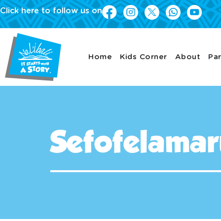
Click here to follow us on
Home
Kids Corner
About
Par
Sefofelama