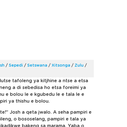
ish
/
Sepedi
/
Setswana
/
Xitsonga
/
Zulu
/
dutse tafoleng ya kitjhine a ntse a etsa
neng a di sebedisa ho etsa foreimi ya
u e bolou le e kgubedu le e tala le e
iri ya thishu e bolou.
te!” Josh a qeta jwalo. A seha pampiri e
eng, o bososelang, pampiri e tala ya
didikadikwe bakeng sa marama. Yaba o