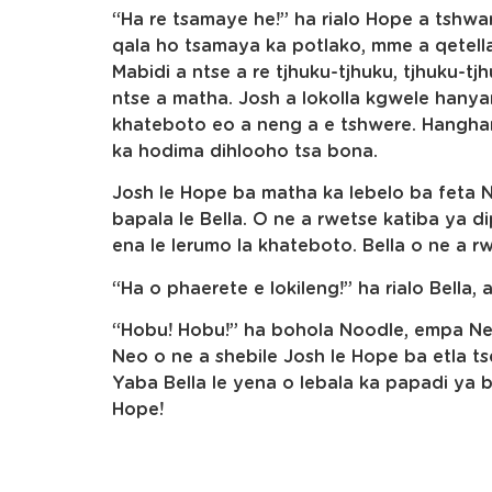
“Ha re tsamaye he!” ha rialo Hope a tshwa
qala ho tsamaya ka potlako, mme a qetella
Mabidi a ntse a re tjhuku-tjhuku, tjhuku-t
ntse a matha. Josh a lokolla kgwele hanya
khateboto eo a neng a e tshwere. Hangha
ka hodima dihlooho tsa bona.
Josh le Hope ba matha ka lebelo ba feta N
bapala le Bella. O ne a rwetse katiba ya 
ena le lerumo la khateboto. Bella o ne a r
“Ha o phaerete e lokileng!” ha rialo Bella,
“Hobu! Hobu!” ha bohola Noodle, empa Ne
Neo o ne a shebile Josh le Hope ba etla ts
Yaba Bella le yena o lebala ka papadi ya 
Hope!