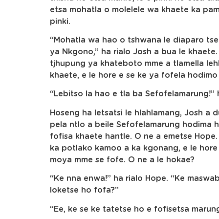
etsa mohatla o molelele wa khaete ka pampi
pinki.
“Mohatla wa hao o tshwana le diaparo ts
ya Nkgono,” ha rialo Josh a bua le khaete.
tjhupung ya khateboto mme a tlamella lehl
khaete, e le hore e se ke ya fofela hodimo
“Lebitso la hao e tla ba Sefofelamarung!” 
Hoseng ha letsatsi le hlahlamang, Josh a d
pela ntlo a beile Sefofelamarung hodima ha
fofisa khaete hantle. O ne a emetse Hope.
ka potlako kamoo a ka kgonang, e le hor
moya mme se fofe. O ne a le hokae?
“Ke nna enwa!” ha rialo Hope. “Ke maswabi
loketse ho fofa?”
“Ee, ke se ke tatetse ho e fofisetsa marun