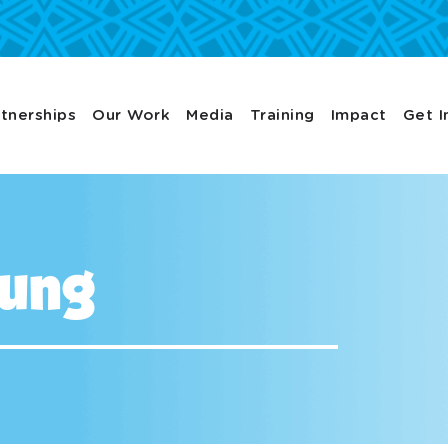
tnerships
Our Work
Media
Training
Impact
Get I
rung