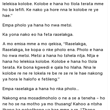
lelekisa kolobe. Kolobe e hana ho tlola terata mme
ho ba lefifi. Ke nako ya hore nna le kolobe re ye
hae.”
Empa pholo ya hana ho nwa metsi.
Ka yona nako eo ha feta raselakga.
A mo emisa mme a mo qekisa, “Raselakga,
Raselakga, ke kopa o nke pholo ena. Pholo e hana
ho nwa metsi. Metsi a hana ho tshela ntja. Ntja e
hana ho lelekisa kolobe. Kolobe e hana ho tlola
terata. Ke bona kgwedi e qala ho hlaha. Nna le
kolobe re ne re lokela re be re se re le hae nakong
ya hora le halofo e fetileng.”
Empa raselakga a hana ho nka pholo…
Nakong ena mosadimoholo o ne a se a teneha – ho
ne ho se na motho ya mo thusang! Kahoo a ntsha