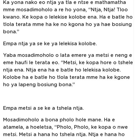
Ka yona nako eo ntja ya tla e ntse e mathamatha
mme mosadimoholo a re ho yona, “Ntja, Ntja! Tloo
kwano. Ke kopa o lelekise kolobe ena. Ha e batle ho
tlola terata mme ha ke no kgona ho ya hae bosiung
bona.”
Empa ntja ya se ke ya lelekisa kolobe.
Yaba mosadimoholo o lata emere ya metsi e neng e
eme haufi le terata eo. “Metsi, ke kopa hore o tshele
ntja ena. Ntja ena ha e batle ho lelekisa kolobe.
Kolobe ha e batle ho tlola terata mme ha ke kgone
ho ya lapeng bosiung bona.”
Empa metsi a se ke a tshela ntja.
Mosadimoholo a bona pholo hole mane. Ha e
atamela, a hoeletsa, “Pholo, Pholo, ke kopa o nwe
metsi. Metsi a hana ho tshela ntja. Ntja e hana ho