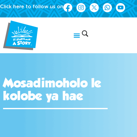
Click here to follow us on
Mosadimoholo le
kolobe ya hae