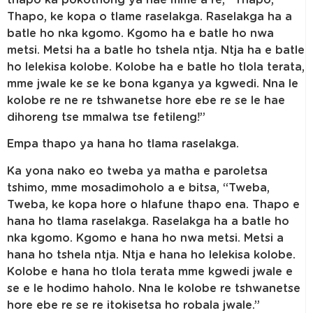
thapo ka pokothong ya hae mme a re, “Thapo,
Thapo, ke kopa o tlame raselakga. Raselakga ha a
batle ho nka kgomo. Kgomo ha e batle ho nwa
metsi. Metsi ha a batle ho tshela ntja. Ntja ha e batle
ho lelekisa kolobe. Kolobe ha e batle ho tlola terata,
mme jwale ke se ke bona kganya ya kgwedi. Nna le
kolobe re ne re tshwanetse hore ebe re se le hae
dihoreng tse mmalwa tse fetileng!”
Empa thapo ya hana ho tlama raselakga.
Ka yona nako eo tweba ya matha e paroletsa
tshimo, mme mosadimoholo a e bitsa, “Tweba,
Tweba, ke kopa hore o hlafune thapo ena. Thapo e
hana ho tlama raselakga. Raselakga ha a batle ho
nka kgomo. Kgomo e hana ho nwa metsi. Metsi a
hana ho tshela ntja. Ntja e hana ho lelekisa kolobe.
Kolobe e hana ho tlola terata mme kgwedi jwale e
se e le hodimo haholo. Nna le kolobe re tshwanetse
hore ebe re se re itokisetsa ho robala jwale.”