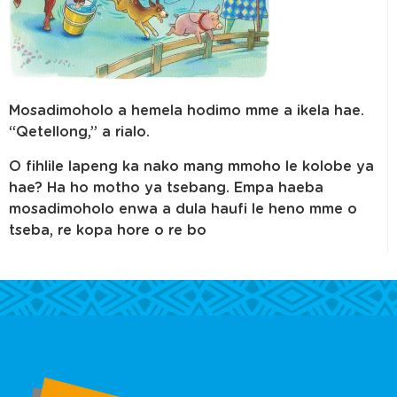
Mosadimoholo a hemela hodimo mme a ikela hae.
“Qetellong,” a rialo.
O fihlile lapeng ka nako mang mmoho le kolobe ya
hae? Ha ho motho ya tsebang. Empa haeba
mosadimoholo enwa a dula haufi le heno mme o
tseba, re kopa hore o re bo