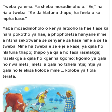
Tweba ya ema. Ya sheba mosadimoholo. “Ee,” ha
rialo tweba. “Ke tla hlafuna thapo, ha feela o ka
mpha kase.”
Yaba mosadimoholo o kenya letsoho la hae tlase ka
hara pokotho ya hae, a phopholetsa hanyane mme
a ntsha sekotwana se senyane sa kase mme a se fa
tweba. Mme ha tweba e se e jele kase, ya qala ho
hlafuna thapo; thapo ya qala ho fasa raselakga;
raselakga a qala ho kganna kgomo; kgomo ya qala
ho nwa metsi; metsi a qala ho tshela ntja; ntja ya
qala ho lelekisa kolobe mme … kolobe ya tlola
terata.