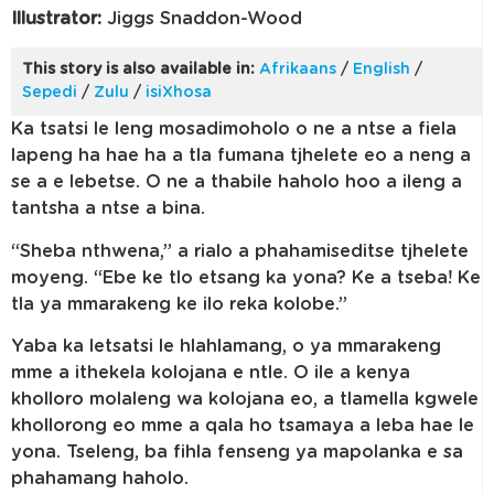
Illustrator:
Jiggs Snaddon-Wood
This story is also available in:
Afrikaans
/
English
/
Sepedi
/
Zulu
/
isiXhosa
Ka tsatsi le leng mosadimoholo o ne a ntse a fiela
lapeng ha hae ha a tla fumana tjhelete eo a neng a
se a e lebetse. O ne a thabile haholo hoo a ileng a
tantsha a ntse a bina.
“Sheba nthwena,” a rialo a phahamiseditse tjhelete
moyeng. “Ebe ke tlo etsang ka yona? Ke a tseba! Ke
tla ya mmarakeng ke ilo reka kolobe.”
Yaba ka letsatsi le hlahlamang, o ya mmarakeng
mme a ithekela kolojana e ntle. O ile a kenya
kholloro molaleng wa kolojana eo, a tlamella kgwele
khollorong eo mme a qala ho tsamaya a leba hae le
yona. Tseleng, ba fihla fenseng ya mapolanka e sa
phahamang haholo.