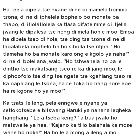
Ha feela dipela tse nyane di ne di mamela bomma
tsona, di ne di iphelela bophelo bo monate ba
thabo, di itlolatlolela ka tlasa difate mme di itjella
jwang le dipalesa tse neng di mela hohle moo. Empa
ha dipela tseo di hola, tse ding tsa tsona di ne di
labalabela bophelo ba ho sibolla tse ntjha. “Ho
tlameha ho ba monate karolong e kgolo ya naha!”
di ne di bolellana jwalo. “Ho tshwanela ho ba le
dintho tse makatsang tseo re ka di jang moo, le
diphoofolo tse ding tse ngata tse kgahlang tseo re
ka bapalang le tsona, ha se toka ho hang hore ebe
ha re kgone ho ya moo!”
Ka tsatsi le leng, pela enngwe e nyane ya
setlokotsebe e bitswang Haruki ya nahana leqheka
hanghang. “Le a tseba keng?” a bua jwalo ho
metswalle ya hae. “Kajeno ke tlilo balehela ka mose
wane ho noka!” Ha ho le a mong a ileng a mo