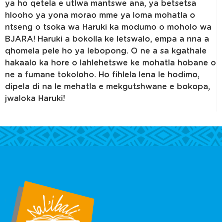
ya ho qetela e utlwa mantswe ana, ya betsetsa
hlooho ya yona morao mme ya loma mohatla o
ntseng o tsoka wa Haruki ka modumo o moholo wa
BJARA! Haruki a bokolla ke letswalo, empa a nna a
qhomela pele ho ya lebopong. O ne a sa kgathale
hakaalo ka hore o lahlehetswe ke mohatla hobane o
ne a fumane tokoloho. Ho fihlela lena le hodimo,
dipela di na le mehatla e mekgutshwane e bokopa,
jwaloka Haruki!