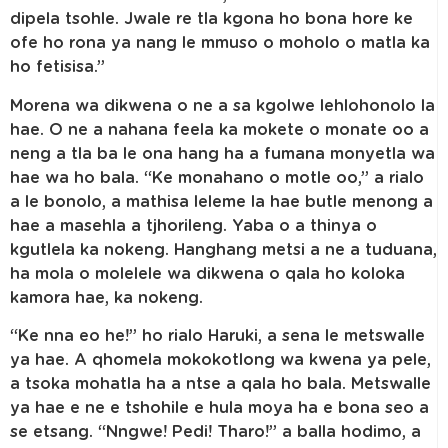
dipela tsohle. Jwale re tla kgona ho bona hore ke
ofe ho rona ya nang le mmuso o moholo o matla ka
ho fetisisa.”
Morena wa dikwena o ne a sa kgolwe lehlohonolo la
hae. O ne a nahana feela ka mokete o monate oo a
neng a tla ba le ona hang ha a fumana monyetla wa
hae wa ho bala. “Ke monahano o motle oo,” a rialo
a le bonolo, a mathisa leleme la hae butle menong a
hae a masehla a tjhorileng. Yaba o a thinya o
kgutlela ka nokeng. Hanghang metsi a ne a tuduana,
ha mola o molelele wa dikwena o qala ho koloka
kamora hae, ka nokeng.
“Ke nna eo he!” ho rialo Haruki, a sena le metswalle
ya hae. A qhomela mokokotlong wa kwena ya pele,
a tsoka mohatla ha a ntse a qala ho bala. Metswalle
ya hae e ne e tshohile e hula moya ha e bona seo a
se etsang. “Nngwe! Pedi! Tharo!” a balla hodimo, a