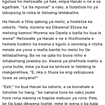
kgolwa ho metswalle ya hae, empa Haruki o ne a sa
kgathale. “Le tla mpona!” a rialo, a tlolatlola ho ya
lebopong la noka le tletseng lehlabathe.
Ha Haruki a fihla qalong ya metsi, a hoeletsa ka
sebete, “Hela, morena wa Dikwena! Etswa ka
metsing kamoo! Morena wa Dipela o batla ho bua le
wena!” Metswalle ya Haruki e ne e thothomela e
hemela hodimo ha kwena e kgolo e senneng e ntsha
mmele wa yona o matla kantle ho metsi ho tla
lehlabatheng. Ba ne na qala ho bona ntho e
tshabehang jwaloka eo. Kwena ya phethola mahlo a
yona butle, mme ya bua ka lentswe le tebileng le
makgerehlwa, “E, nka o thusa ka eng sebopuwa
towe se senyane?”
“Eeh,” ho bua Haruki ka sebete, a sa bonahale a
tshohile ho hang, “ke nahana hore ke nako jwale
hore rona marena re bapise mebuso ya rona. Pele,
ke tla bala dikwena tsohle, mme le wena o ka bala