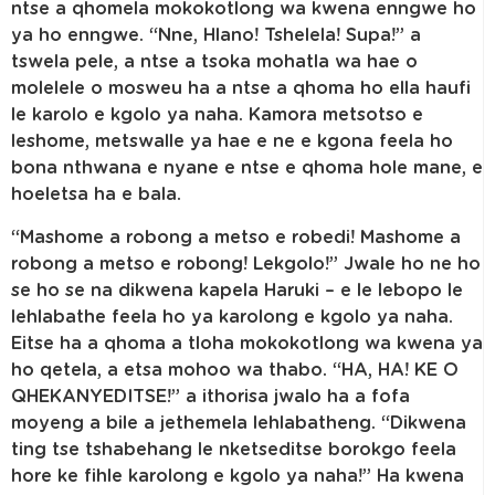
ntse a qhomela mokokotlong wa kwena enngwe ho
ya ho enngwe. “Nne, Hlano! Tshelela! Supa!” a
tswela pele, a ntse a tsoka mohatla wa hae o
molelele o mosweu ha a ntse a qhoma ho ella haufi
le karolo e kgolo ya naha. Kamora metsotso e
leshome, metswalle ya hae e ne e kgona feela ho
bona nthwana e nyane e ntse e qhoma hole mane, e
hoeletsa ha e bala.
“Mashome a robong a metso e robedi! Mashome a
robong a metso e robong! Lekgolo!” Jwale ho ne ho
se ho se na dikwena kapela Haruki – e le lebopo le
lehlabathe feela ho ya karolong e kgolo ya naha.
Eitse ha a qhoma a tloha mokokotlong wa kwena ya
ho qetela, a etsa mohoo wa thabo. “HA, HA! KE O
QHEKANYEDITSE!” a ithorisa jwalo ha a fofa
moyeng a bile a jethemela lehlabatheng. “Dikwena
ting tse tshabehang le nketseditse borokgo feela
hore ke fihle karolong e kgolo ya naha!” Ha kwena