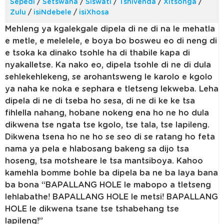
Sepedi
/
Setswana
/
Siswati
/
Tshivenda
/
Xitsonga
/
Zulu
/
isiNdebele
/
isiXhosa
Mehleng ya kgalekgale dipela di ne di na le mehatla
e metle, e melelele, e boya bo bosweu eo di neng di
e tsoka ka dinako tsohle ha di thabile kapa di
nyakalletse. Ka nako eo, dipela tsohle di ne di dula
sehlekehlekeng, se arohantsweng le karolo e kgolo
ya naha ke noka e sephara e tletseng lekweba. Leha
dipela di ne di tseba ho sesa, di ne di ke ke tsa
fihlella nahang, hobane nokeng ena ho ne ho dula
dikwena tse ngata tse kgolo, tse tala, tse lapileng.
Dikwena tsena ho ne ho se seo di se ratang ho feta
nama ya pela e hlabosang bakeng sa dijo tsa
hoseng, tsa motsheare le tsa mantsiboya. Kahoo
kamehla bomme bohle ba dipela ba ne ba laya bana
ba bona “BAPALLANG HOLE le mabopo a tletseng
lehlabathe! BAPALLANG HOLE le metsi! BAPALLANG
HOLE le dikwena tsane tse tshabehang tse
lapileng!”